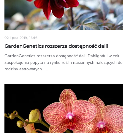
02 lipca 2019, 16:16
GardenGenetics rozszerza dostępność dalii
GardenGenetics rozszerza dostępność dalii Dahlightful w celu
zaspokojenia popytu na rynku roślin nasiennych należących do
rodziny astrowatych. …