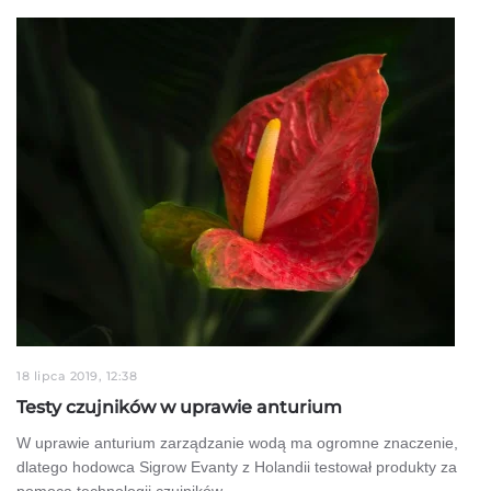
18 lipca 2019, 12:38
Testy czujników w uprawie anturium
W uprawie anturium zarządzanie wodą ma ogromne znaczenie,
dlatego hodowca Sigrow Evanty z Holandii testował produkty za
pomocą technologii czujników. …