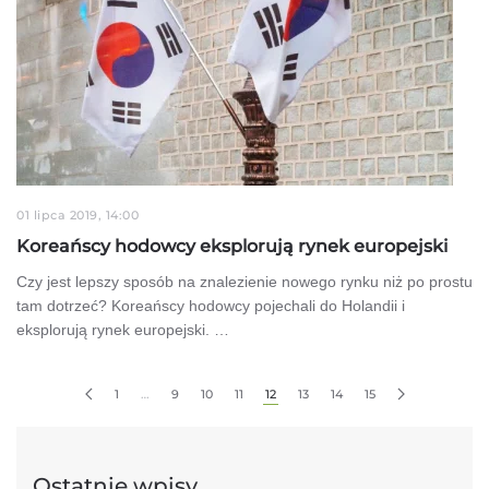
01 lipca 2019, 14:00
Koreańscy hodowcy eksplorują rynek europejski
Czy jest lepszy sposób na znalezienie nowego rynku niż po prostu
tam dotrzeć? Koreańscy hodowcy pojechali do Holandii i
eksplorują rynek europejski. …
1
…
9
10
11
12
13
14
15
Ostatnie wpisy