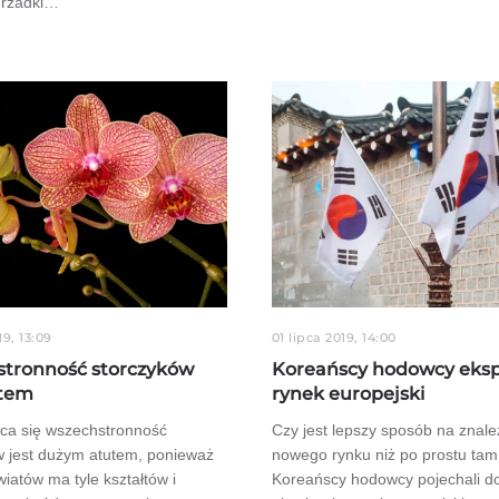
 rzadki…
19, 13:09
01 lipca 2019, 14:00
tronność storczyków
Koreańscy hodowcy eksp
utem
rynek europejski
ca się wszechstronność
Czy jest lepszy sposób na znale
w jest dużym atutem, ponieważ
nowego rynku niż po prostu tam
wiatów ma tyle kształtów i
Koreańscy hodowcy pojechali do 