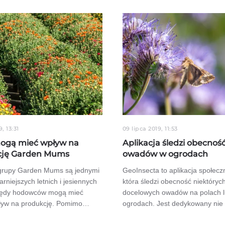
9, 13:31
09 lipca 2019, 11:53
ogą mieć wpływ na
Aplikacja śledzi obecnoś
cję Garden Mums
owadów w ogrodach
 grupy Garden Mums są jednymi
GeoInsecta to aplikacja społecz
arniejszych letnich i jesiennych
która śledzi obecność niektóryc
łędy hodowców mogą mieć
docelowych owadów na polach 
ływ na produkcję. Pomimo…
ogrodach. Jest dedykowany nie