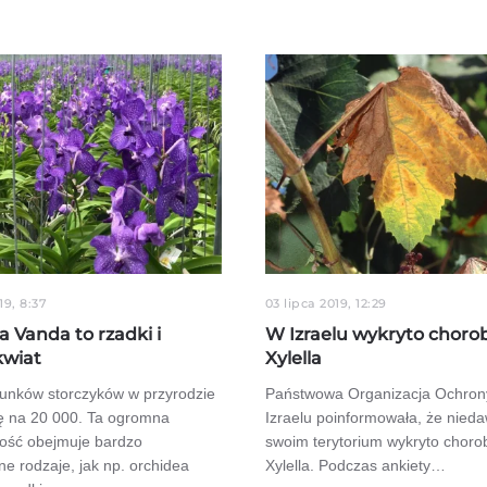
19, 8:37
03 lipca 2019, 12:29
 Vanda to rzadki i
W Izraelu wykryto choro
kwiat
Xylella
tunków storczyków w przyrodzie
Państwowa Organizacja Ochrony
ię na 20 000. Ta ogromna
Izraelu poinformowała, że nied
ość obejmuje bardzo
swoim terytorium wykryto chorob
e rodzaje, jak np. orchidea
Xylella. Podczas ankiety…