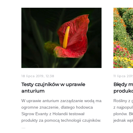
18 lipca 2019, 12:38
11 lipca 201
Testy czujników w uprawie
Błędy m
anturium
produk
W uprawie anturium zarządzanie wodą ma
Rośliny z
ogromne znaczenie, dlatego hodowca
z najpopul
Sigrow Evanty z Holandii testował
plonów. B
produkty za pomocą technologii czujników.
jednak wp
…