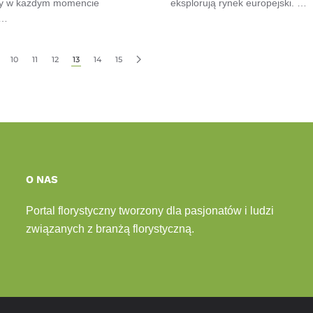
by w każdym momencie
eksplorują rynek europejski. …
ć…
10
11
12
13
14
15
O NAS
Portal florystyczny tworzony dla pasjonatów i ludzi
związanych z branżą florystyczną.