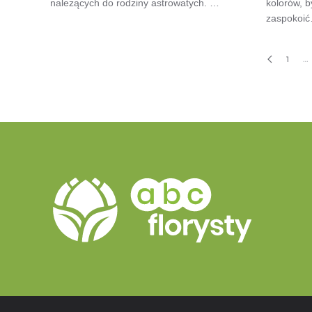
należących do rodziny astrowatych. …
kolorów, 
zaspokoi
1
…