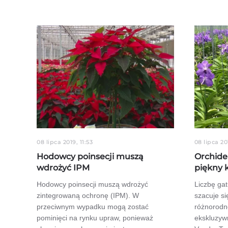
08 lipca 2019, 11:53
08 lipca 20
Hodowcy poinsecji muszą
Orchidea
wdrożyć IPM
piękny 
Hodowcy poinsecji muszą wdrożyć
Liczbę ga
zintegrowaną ochronę (IPM). W
szacuje s
przeciwnym wypadku mogą zostać
różnorodn
pominięci na rynku upraw, ponieważ
ekskluzywn