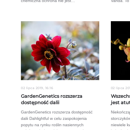
chemiczna ochrona nie jest…
Vanda. To
02 lipca 2019, 16:16
02 lipca 20
GardenGenetics rozszerza
Wszechs
dostępność dalii
jest at
GardenGenetics rozszerza dostępność
Niekończą
dalii Dahlightful w celu zaspokojenia
storczykó
popytu na rynku roślin nasiennych
niewiele k