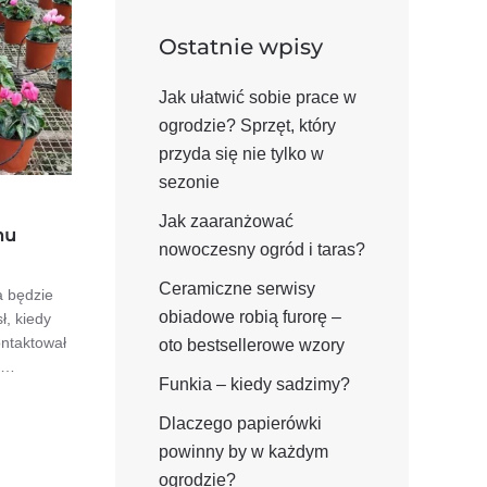
Ostatnie wpisy
Jak ułatwić sobie prace w
ogrodzie? Sprzęt, który
przyda się nie tylko w
sezonie
Jak zaaranżować
nu
nowoczesny ogród i taras?
Ceramiczne serwisy
 będzie
obiadowe robią furorę –
ł, kiedy
ontaktował
oto bestsellerowe wzory
t…
Funkia – kiedy sadzimy?
Dlaczego papierówki
powinny by w każdym
ogrodzie?