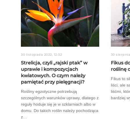
30 listopada 2022, 12:32
30 sierpnia
Strelicja, czyli „rajski ptak” w
Fikus 
uprawie i kompozycjach
roślinę
kwiatowych. O czym należy
Fikus to s
pamiętać przy pielęgnacji?
liści, ale
Rośliny egzotyczne potrzebują
liśćmi, któ
szczególnych warunków uprawy, dlatego z
bardziej 
reguły hoduje się je w szklarniach albo w
domu. Do takich roślin należy pochodząca
z…