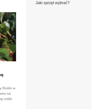
Jaki sprzęt wybrać?
bę
 Roślin w
awno na
ę roślin