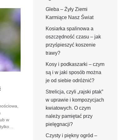
Gleba – Żyły Ziemi
Karmiące Nasz Świat
Kosiarka spalinowa a
oszczędność czasu – jak
przyśpieszyć koszenie
trawy?
Kosy i podkaszarki – czym
są i w jaki sposób można
je od siebie odróżnić?
ć
Strelicja, czyli „rajski ptak”
w uprawie i kompozycjach
nościowa,
kwiatowych. O czym
h
należy pamiętać przy
lub w
pielęgnacji?
 tylko…
Czysty i piękny ogród –