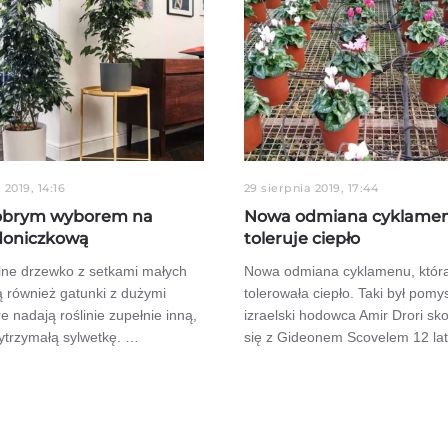
 2019, 14:16
29 sierpnia 2019, 17:44
dobrym wyborem na
Nowa odmiana cyklame
 doniczkową
toleruje ciepło
ilne drzewko z setkami małych
Nowa odmiana cyklamenu, która
 są również gatunki z dużymi
tolerowała ciepło. Taki był pomys
re nadają roślinie zupełnie inną,
izraelski hodowca Amir Drori sk
wytrzymałą sylwetkę. …
się z Gideonem Scovelem 12 la