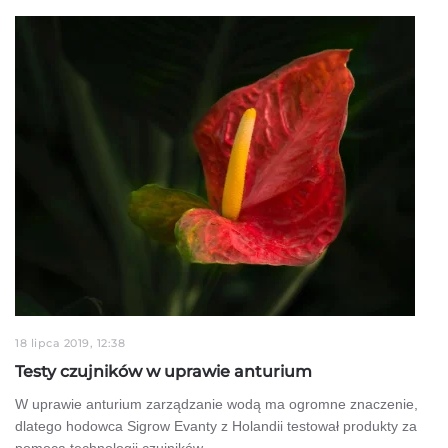
18 lipca 2019, 12:38
Testy czujników w uprawie anturium
W uprawie anturium zarządzanie wodą ma ogromne znaczenie,
dlatego hodowca Sigrow Evanty z Holandii testował produkty za
pomocą technologii czujników. …