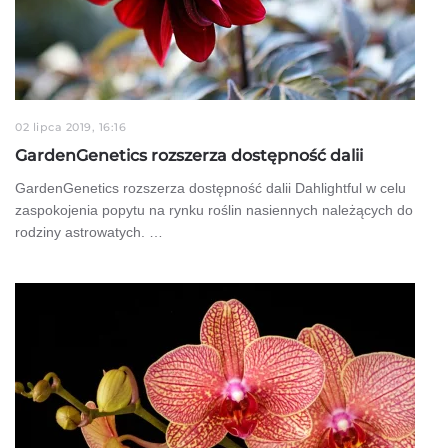
02 lipca 2019, 16:16
GardenGenetics rozszerza dostępność dalii
GardenGenetics rozszerza dostępność dalii Dahlightful w celu
zaspokojenia popytu na rynku roślin nasiennych należących do
rodziny astrowatych. …