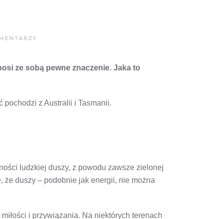
DO
MENTARZY
ZNACZENIE
KWIATÓW:
CO
nosi ze sobą pewne znaczenie. Jaka to
OZNACZA
AKACJA?
pochodzi z Australii i Tasmanii.
ności ludzkiej duszy, z powodu zawsze zielonej
, że duszy – podobnie jak energii, nie można
miłości i przywiązania. Na niektórych terenach