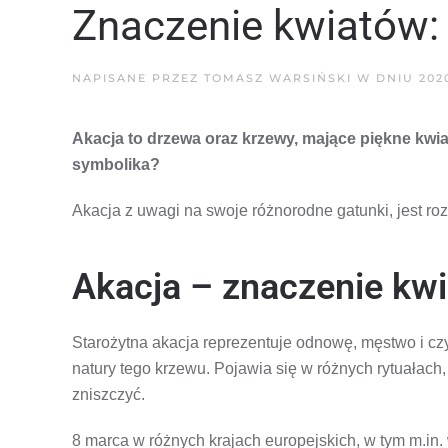
Znaczenie kwiatów:
NAPISANE PRZEZ
TOMASZ WARSIŃSKI
W DNIU
202
Akacja to drzewa oraz krzewy, mające piękne kwia
symbolika?
Akacja z uwagi na swoje różnorodne gatunki, jest ro
Akacja – znaczenie kw
Starożytna akacja reprezentuje odnowę, męstwo i cz
natury tego krzewu. Pojawia się w różnych rytuałach
zniszczyć.
8 marca w różnych krajach europejskich, w tym m.in.