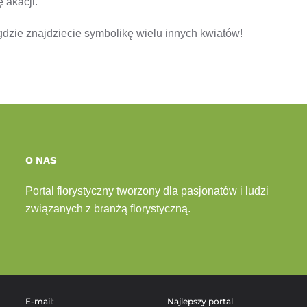
 akacji.
dzie znajdziecie symbolikę wielu innych kwiatów!
O NAS
Portal florystyczny tworzony dla pasjonatów i ludzi
związanych z branżą florystyczną.
E-mail:
Najlepszy portal