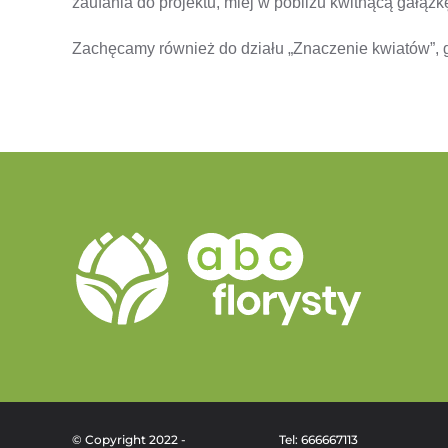
zaufania do projektu, miej w pobliżu kwitnącą gałązkę
Zachęcamy również do działu „Znaczenie kwiatów”, g
© Copyright 2022 -
Tel: 666667113