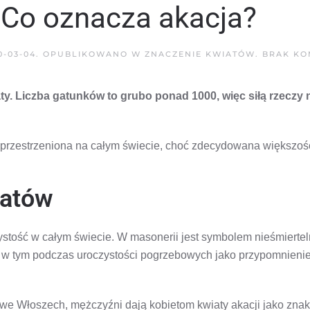
 Co oznacza akacja?
0-03-04
. OPUBLIKOWANO W
ZNACZENIE KWIATÓW
.
BRAK KO
ty. Liczba gatunków to grubo ponad 1000, więc siłą rzeczy 
zprzestrzeniona na całym świecie, choć zdecydowana większość 
iatów
ystość w całym świecie. W masonerii jest symbolem nieśmiertel
, w tym podczas uroczystości pogrzebowych jako przypomnienie
 we Włoszech, mężczyźni dają kobietom kwiaty akacji jako znak 