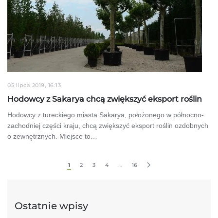
05 lipca 2019, 16:13
Hodowcy z Sakarya chcą zwiększyć eksport roślin
Hodowcy z tureckiego miasta Sakarya, położonego w północno-
zachodniej części kraju, chcą zwiększyć eksport roślin ozdobnych
o zewnętrznych. Miejsce to…
1
2
3
4
…
16
Ostatnie wpisy