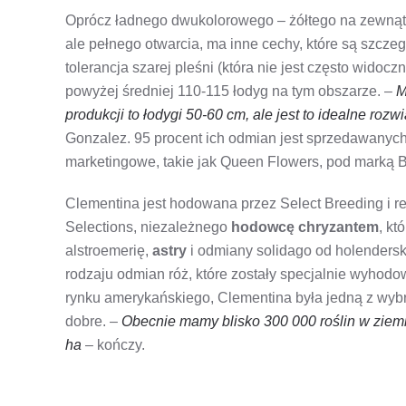
Oprócz ładnego dwukolorowego – żółtego na zewnąt
ale pełnego otwarcia, ma inne cechy, które są szczeg
tolerancja szarej pleśni (która nie jest często widoc
powyżej średniej 110-115 łodyg na tym obszarze. –
M
produkcji to łodygi 50-60 cm, ale jest to idealne ro
Gonzalez. 95 procent ich odmian jest sprzedawanych
marketingowe, takie jak Queen Flowers, pod marką
Clementina jest hodowana przez Select Breeding i 
Selections, niezależnego
hodowcę chryzantem
, kt
alstroemerię,
astry
i odmiany solidago od holendersk
rodzaju odmian róż, które zostały specjalnie wyho
rynku amerykańskiego, Clementina była jedną z wyb
dobre. –
Obecnie mamy blisko 300 000 roślin w ziemi
ha
– kończy.