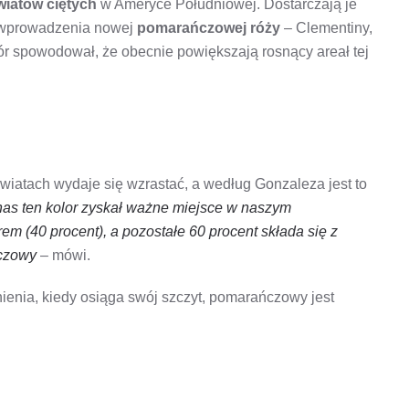
wiatów ciętych
w Ameryce Południowej. Dostarczają je
z wprowadzenia nowej
pomarańczowej róży
– Clementiny,
ór spowodował, że obecnie powiększają rosnący areał tej
iatach wydaje się wzrastać, a według Gonzaleza jest to
nas ten kolor zyskał ważne miejsce w naszym
m (40 procent), a pozostałe 60 procent składa się z
ńczowy
– mówi.
enia, kiedy osiąga swój szczyt, pomarańczowy jest