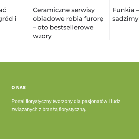
ać
Ceramiczne serwisy
Funkia –
ród i
obiadowe robią furorę
sadzimy
– oto bestsellerowe
wzory
O NAS
Portal florystyczny tworzony dla pasjonatów i ludzi
związanych z branżą florystyczną.