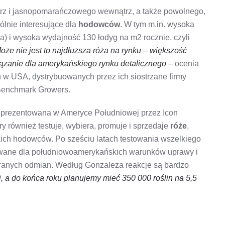
rz i jasnopomarańczowego wewnątrz, a także powolnego,
ólnie interesujące dla
hodowców
. W tym m.in. wysoka
zna) i wysoka wydajność 130 łodyg na m2 rocznie, czyli
oże nie jest to najdłuższa róża na rynku – większość
związanie dla amerykańskiego rynku detalicznego
– ocenia
 w USA, dystrybuowanych przez ich siostrzane firmy
 Benchmark Growers.
reprezentowana w Ameryce Południowej przez Icon
óry również testuje, wybiera, promuje i sprzedaje
róże
,
ich hodowców. Po sześciu latach testowania wszelkiego
dowane dla południowoamerykańskich warunków uprawy i
ranych odmian. Według Gonzaleza reakcje są bardzo
, a do końca roku planujemy mieć 350 000 roślin na 5,5