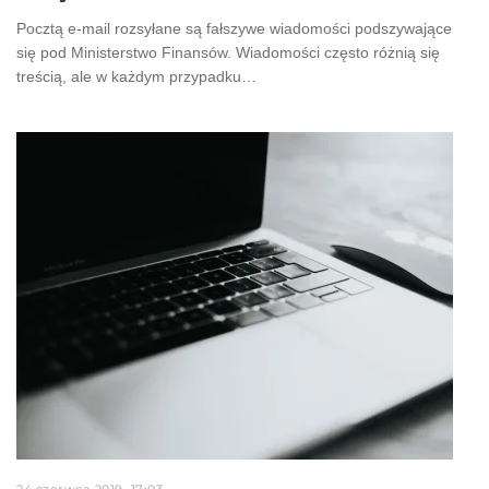
Pocztą e-mail rozsyłane są fałszywe wiadomości podszywające
się pod Ministerstwo Finansów. Wiadomości często różnią się
treścią, ale w każdym przypadku…
24 czerwca 2019, 17:03