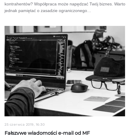
kontrahentów? Współpraca może napędzać Twój biznes. Warto
jednak pamiętać o zasadzie ograniczonego…
25 czerwca 2019, 16:30
Fałszywe wiadomości e-mail od MF