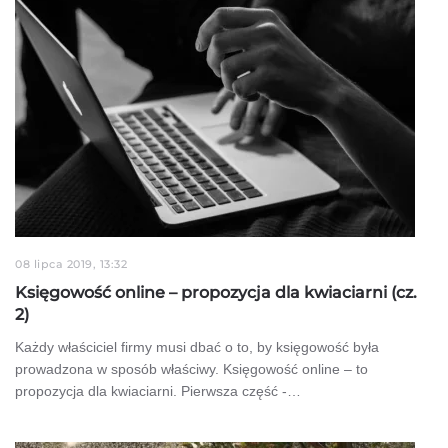
08 lipca 2019, 13:32
Księgowość online – propozycja dla kwiaciarni (cz.
2)
Każdy właściciel firmy musi dbać o to, by księgowość była
prowadzona w sposób właściwy. Księgowość online – to
propozycja dla kwiaciarni. Pierwsza część -…