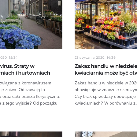
020, 15:34
23 stycznia 2020, 14:39
irus. Straty w
Zakaz handlu w niedziele
rniach i hurtowniach
kwiaciarnia może być ot
związana z koronawirusem
Zakaz handlu w niedziele w 202
oje żniwo. Odczuwają to
obowiązuje w znacznie szerszym
e oraz cała branża florystyczna.
Czy brak sprzedaży obowiązuje
e z tego wyjście? Od początku
kwiaciarniach? W porównaniu 