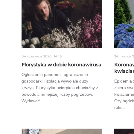
04 czerwca 2020, 14:15
24 marca 2
Florystyka w dobie koronawirusa
Koronaw
kwiacia
Ogłoszenie pandemii, ograniczenie
gospodarki i izolacja wywołała duży
Epidemia 
kryzys. Florystyka ucierpiała chociażby z
zbiera sw
powodu…mniejszej liczby pogrzebów.
kwiaciarni
Wydawać…
Czy będzi
roku…