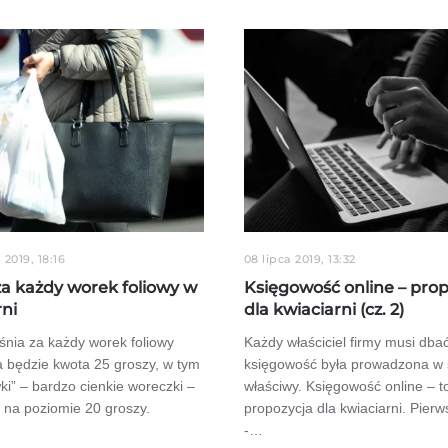
 2019, 18:16
08 lipca 2019, 13:32
za każdy worek foliowy w
Księgowość online – pro
rni
dla kwiaciarni (cz. 2)
śnia za każdy worek foliowy
Każdy właściciel firmy musi dbać
będzie kwota 25 groszy, w tym
księgowość była prowadzona w
ki” – bardzo cienkie woreczki –
właściwy. Księgowość online – t
 na poziomie 20 groszy.
propozycja dla kwiaciarni. Pier
-…