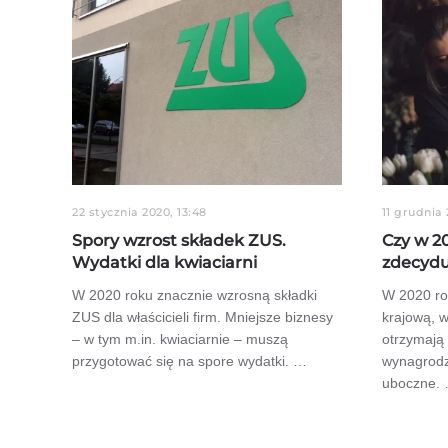
22 stycznia 2020, 13:48
11 grudnia 
Spory wzrost składek ZUS.
Czy w 2
Wydatki dla kwiaciarni
zdecydu
W 2020 roku znacznie wzrosną składki
W 2020 ro
ZUS dla właścicieli firm. Mniejsze biznesy
krajową, w
– w tym m.in. kwiaciarnie – muszą
otrzymają
przygotować się na spore wydatki. …
wynagrodz
uboczne.