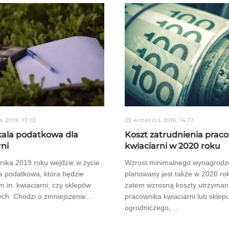
 2019, 17:13
23 września 2019, 14:17
ala podatkowa dla
Koszt zatrudnienia prac
rni
kwiaciarni w 2020 roku
nika 2019 roku wejdzie w życie
Wzrost minimalnego wynagrodz
a podatkowa, która będzie
planowany jest także w 2020 rok
m.in. kwiaciarni, czy sklepów
zatem wzrosną koszty utrzyman
ych. Chodzi o zmniejszenie…
pracownika kwiaciarni lub sklep
ogrodniczego,…