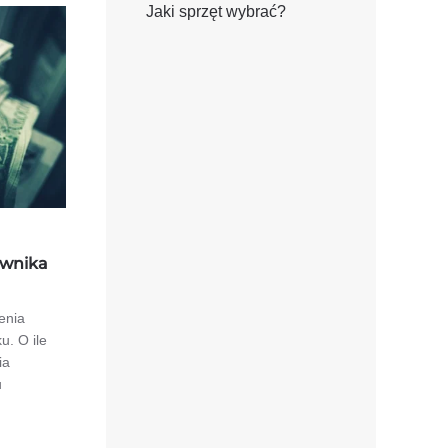
Jaki sprzęt wybrać?
ownika
enia
u. O ile
ia
u