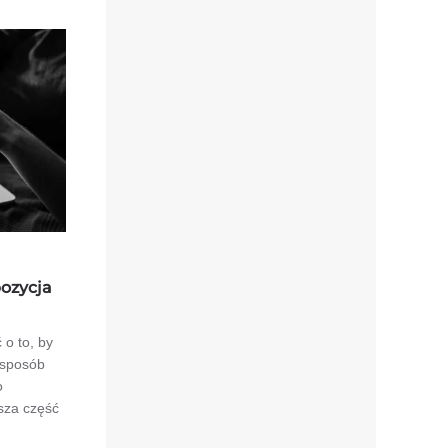
pozycja
 o to, by
 sposób
o
wsza część