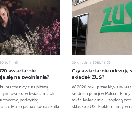
2019, 14:45
09 grudnia 2019, 16:35
020 kwiaciarnie
Czy kwiaciarnie odczują 
ją się na zwolnienia?
składek ZUS?
ku pracownicy z najniższą
W 2020 roku przewidywany jest
 tym również w kwiaciarniach,
średnich pensji w Polsce. Firmy
 ustawową podwyżkę
także kwiaciarnie – zapłacą za
enia. Ma to jednak swoje skutki
składkę ZUS. Niektóre firmy w
 …