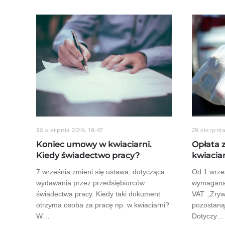
30 sierpnia 2019, 18:47
29 sierpnia
Koniec umowy w kwiaciarni.
Opłata 
Kiedy świadectwo pracy?
kwiacia
7 września zmieni się ustawa, dotycząca
Od 1 wrze
wydawania przez przedsiębiorców
wymagana 
świadectwa pracy. Kiedy taki dokument
VAT. „Zryw
otrzyma osoba za pracę np. w kwiaciarni?
pozostaną
W…
Dotyczy…