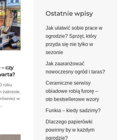
Ostatnie wpisy
Jak ułatwić sobie prace w
ogrodzie? Sprzęt, który
przyda się nie tylko w
sezonie
Jak zaaranżować
 – czy
nowoczesny ogród i taras?
warta?
Ceramiczne serwisy
0 roku
obiadowe robią furorę –
 zakresie.
 również w
oto bestsellerowe wzory
z…
Funkia – kiedy sadzimy?
Dlaczego papierówki
powinny by w każdym
ogrodzie?