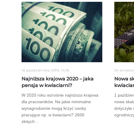
16 października 2019, 14:16
24 września
Najniższa krajowa 2020 – jaka
Nowa sk
pensja w kwiaciarni?
kwiacia
W 2020 roku wzrośnie najniższa krajowa
1 paździer
dla pracowników. Na jakie minimalne
nowa skal
wynagrodzenie mogą liczyć osoby
dotyczyła 
pracujące np. w kwiaciarni? 2600
ogrodnicz
złotych…