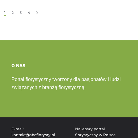
1
2
3
4
O NAS
Portal florystyczny tworzony dla pasjonatów i ludzi
związanych z branżą florystyczną.
E-mail:
Najlepszy portal
kontakt@abcflorysty.pl
florystyczny w Polsce