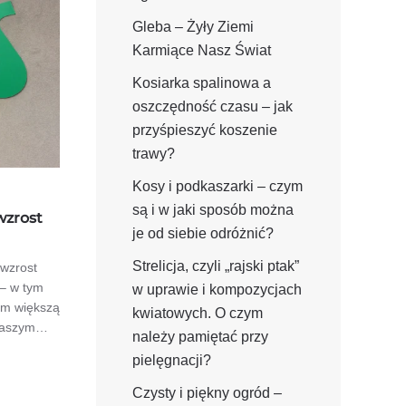
Gleba – Żyły Ziemi
Karmiące Nasz Świat
Kosiarka spalinowa a
oszczędność czasu – jak
przyśpieszyć koszenie
trawy?
Kosy i podkaszarki – czym
są i w jaki sposób można
wzrost
je od siebie odróżnić?
Strelicja, czyli „rajski ptak”
 wzrost
 – w tym
w uprawie i kompozycjach
tem większą
kwiatowych. O czym
 naszym…
należy pamiętać przy
pielęgnacji?
Czysty i piękny ogród –