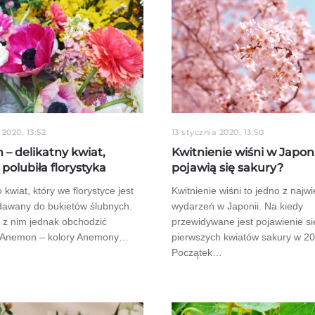
 2020, 13:52
13 stycznia 2020, 13:50
– delikatny kwiat,
Kwitnienie wiśni w Japoni
polubiła florystyka
pojawią się sakury?
kwiat, który we florystyce jest
Kwitnienie wiśni to jedno z najw
dawany do bukietów ślubnych.
wydarzeń w Japonii. Na kiedy
ę z nim jednak obchodzić
przewidywane jest pojawienie si
. Anemon – kolory Anemony…
pierwszych kwiatów sakury w 2
Początek…