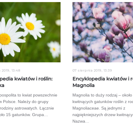
 2019, 13:48
07 sierpnia 2019, 13:39
edia kwiatów i roślin:
Encyklopedia kwiatów i ro
ka
Magnolia
pospolita to kwiat powszechnie
Magnolia to duży rodzaj – około
w Polsce. Należy do grupy
kwitnących gatunków roślin z ro
rodziny astrowatych. Łącznie
Magnoliaceae. Są jednymi z
około 15 gatunków. Grupa…
najpiękniejszych drzew kwitnąc
Nazwa…