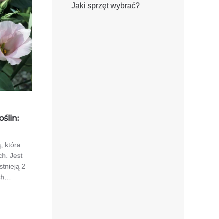
Jaki sprzęt wybrać?
ślin:
, która
h. Jest
stnieją 2
ych…