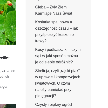
Gleba – Żyły Ziemi
Karmiące Nasz Świat
Kosiarka spalinowa a
oszczędność czasu – jak
przyśpieszyć koszenie
trawy?
Kosy i podkaszarki – czym
są i w jaki sposób można
ślin:
je od siebie odróżnić?
Strelicja, czyli „rajski ptak”
j około 80
etnich
w uprawie i kompozycjach
kwiatowych. O czym
meryki…
należy pamiętać przy
pielęgnacji?
Czysty i piękny ogród –