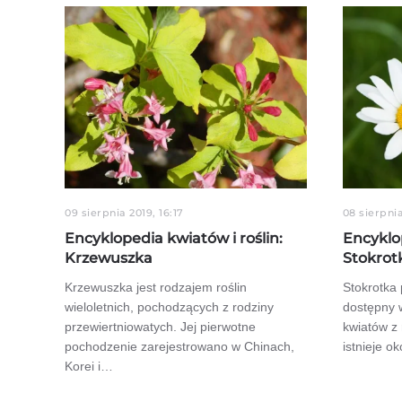
09 sierpnia 2019, 16:17
08 sierpnia
Encyklopedia kwiatów i roślin:
Encyklop
Krzewuszka
Stokrot
Krzewuszka jest rodzajem roślin
Stokrotka 
wieloletnich, pochodzących z rodziny
dostępny 
przewiertniowatych. Jej pierwotne
kwiatów z 
pochodzenie zarejestrowano w Chinach,
istnieje 
Korei i…