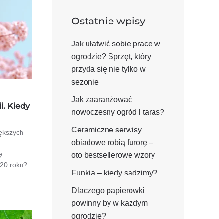
Ostatnie wpisy
Jak ułatwić sobie prace w
ogrodzie? Sprzęt, który
przyda się nie tylko w
sezonie
Jak zaaranżować
i. Kiedy
nowoczesny ogród i taras?
Ceramiczne serwisy
iększych
obiadowe robią furorę –
ę
oto bestsellerowe wzory
020 roku?
Funkia – kiedy sadzimy?
Dlaczego papierówki
powinny by w każdym
ogrodzie?