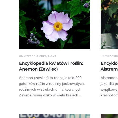
06 września 2019, 14:49
04 wrześni
Encyklopedia kwiatów i roślin:
Encyklop
Anemon (Zawilec)
Alstrem
Anemon (zawilec) to rodzaj około 200
Alstremeri
gatunków roślin z rodziny jaskrowatych,
jako lilia 
rodzimych w strefach umiarkowanych.
wyjątkowy 
Zawilce rosną dziko w wielu krajach…
krasnolico