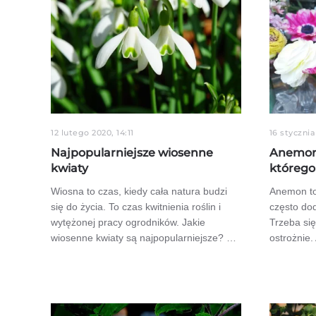
12 lutego 2020, 14:11
16 stycznia
Najpopularniejsze wiosenne
Anemon 
kwiaty
którego 
Wiosna to czas, kiedy cała natura budzi
Anemon to 
się do życia. To czas kwitnienia roślin i
często do
wytężonej pracy ogrodników. Jakie
Trzeba si
wiosenne kwiaty są najpopularniejsze? …
ostrożnie