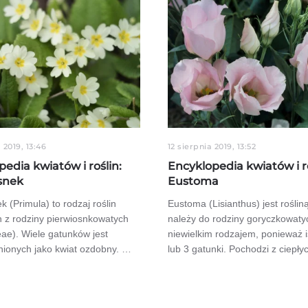
 2019, 13:46
12 sierpnia 2019, 13:52
edia kwiatów i roślin:
Encyklopedia kwiatów i ro
snek
Eustoma
k (Primula) to rodzaj roślin
Eustoma (Lisianthus) jest rośliną
h z rodziny pierwiosnkowatych
należy do rodziny goryczkowatyc
ae). Wiele gatunków jest
niewielkim rodzajem, ponieważ i
nionych jako kwiat ozdobny. …
lub 3 gatunki. Pochodzi z ciepł