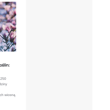
ślin:
 250
dziny
ych wiosną.