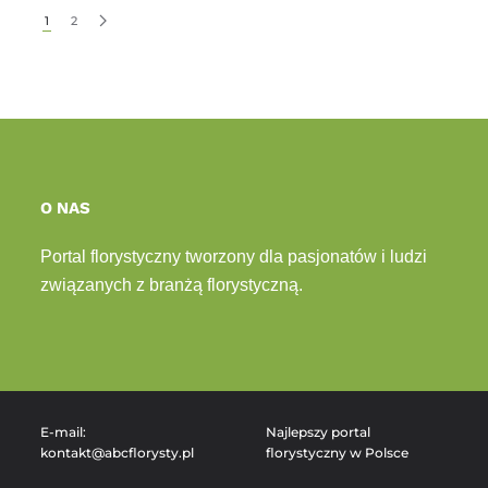
1
2
O NAS
Portal florystyczny tworzony dla pasjonatów i ludzi
związanych z branżą florystyczną.
E-mail:
Najlepszy portal
kontakt@abcflorysty.pl
florystyczny w Polsce