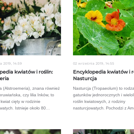
a 2019, 14:59
02 września 2019, 14:55
edia kwiatów i roślin:
Encyklopedia kwiatów i ro
eria
Nasturcja
a (Alstroemeria), znana również
Nasturcja (Tropaeolum) to rodza
peruwiańska, czy lilia Inków, to
gatunków jednorocznych i wielol
kwiat cięty w rodzinie
roślin kwiatowych, z rodziny
watych. Istnieje około 80…
nasturcjowatych. Pochodzi z A