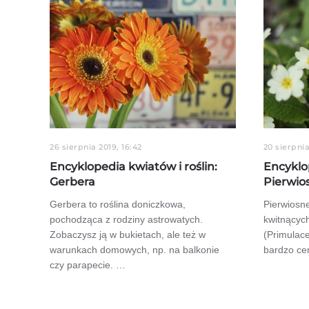
26 sierpnia 2019, 16:42
20 sierpnia
Encyklopedia kwiatów i roślin:
Encyklop
Gerbera
Pierwio
Gerbera to roślina doniczkowa,
Pierwiosne
pochodząca z rodziny astrowatych.
kwitnącyc
Zobaczysz ją w bukietach, ale też w
(Primulace
warunkach domowych, np. na balkonie
bardzo ce
czy parapecie. …