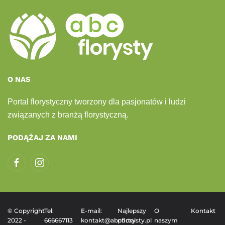
O NAS
Portal florystyczny tworzony dla pasjonatów i ludzi
związanych z branżą florystyczną.
PODĄŻAJ ZA NAMI
© Copyright
Tel:
E-mail:
Najlepszy
O
Kontakt
2022 -
666667113
kontakt@abcflorysty.pl
portal
naszym