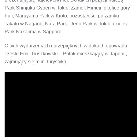
Park Shinjuku Gyoen w Tokio, Zamek Himeji, okolice góry
Fuji, Maruyama Park w Kioto, pozostałości po zamku
Takato w Nagano, Nara Park, Ueno Park w Tokio, czy też
Park Nakajima w Sapporo.
O tych wydarzeniach i przepięknych widokach opowiada
często Emil Truszkowski – Polak mieszkający w Japonii,
zajmujący się m.in. turystyką.