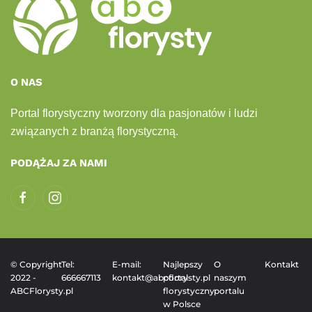
O NAS
Portal florystyczny tworzony dla pasjonatów i ludzi
związanych z branżą florystyczną.
PODĄŻAJ ZA NAMI
© Copyright
Tel:
E-mail:
Najlepszy
O
Kontakt
2022 -
666667113
kontakt@abcflorysty.pl
portal
naszym
ABCFlorysty.pl
florystyczny
portalu
w Polsce