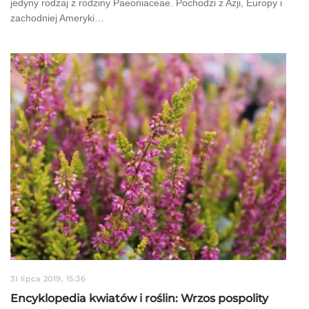
jedyny rodzaj z rodziny Paeoniaceae. Pochodzi z Azji, Europy i
zachodniej Ameryki…
31 lipca 2019, 15:36
Encyklopedia kwiatów i roślin: Wrzos pospolity