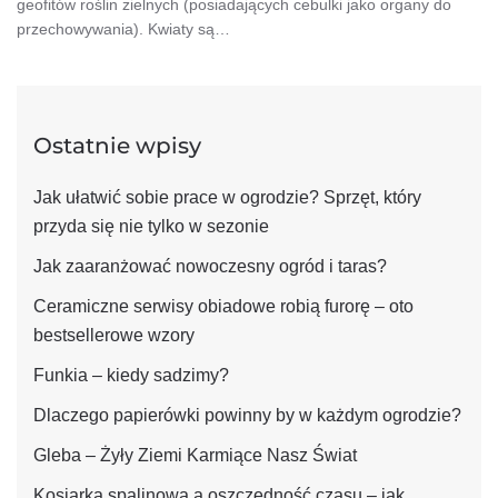
geofitów roślin zielnych (posiadających cebulki jako organy do
przechowywania). Kwiaty są…
Ostatnie wpisy
Jak ułatwić sobie prace w ogrodzie? Sprzęt, który
przyda się nie tylko w sezonie
Jak zaaranżować nowoczesny ogród i taras?
Ceramiczne serwisy obiadowe robią furorę – oto
bestsellerowe wzory
Funkia – kiedy sadzimy?
Dlaczego papierówki powinny by w każdym ogrodzie?
Gleba – Żyły Ziemi Karmiące Nasz Świat
Kosiarka spalinowa a oszczędność czasu – jak