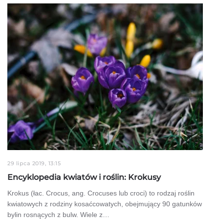
29 lipca 2019, 13:15
Encyklopedia kwiatów i roślin: Krokusy
Krokus (łac. Crocus, ang. Crocuses lub croci) to rodzaj roślin
kwiatowych z rodziny kosaćcowatych, obejmujący 90 gatunków
bylin rosnących z bulw. Wiele z…