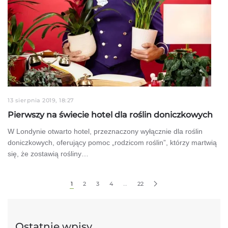
13 sierpnia 2019, 18:27
Pierwszy na świecie hotel dla roślin doniczkowych
W Londynie otwarto hotel, przeznaczony wyłącznie dla roślin
doniczkowych, oferujący pomoc „rodzicom roślin”, którzy martwią
się, że zostawią rośliny…
1
2
3
4
…
22
Ostatnie wpisy