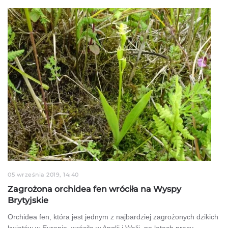
05 września 2019, 14:40
Zagrożona orchidea fen wróciła na Wyspy
Brytyjskie
Orchidea fen, która jest jednym z najbardziej zagrożonych dzikich
kwiatów w Europie, wróciła w Anglii i Walii, po latach pracy