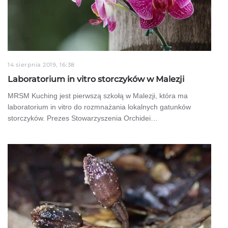
14 sierpnia 2019, 16:38
Laboratorium in vitro storczyków w Malezji
MRSM Kuching jest pierwszą szkołą w Malezji, która ma
laboratorium in vitro do rozmnażania lokalnych gatunków
storczyków. Prezes Stowarzyszenia Orchidei…