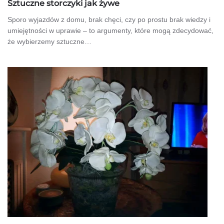
Sztuczne storczyki jak żywe
Sporo wyjazdów z domu, brak chęci, czy po prostu brak wiedzy i
umiejętności w uprawie – to argumenty, które mogą zdecydować,
że wybierzemy sztuczne…