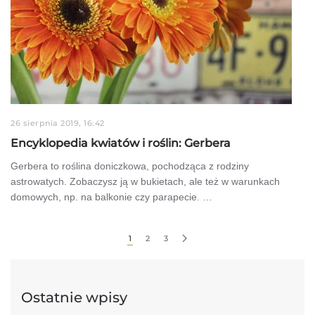
26 sierpnia 2019, 16:42
Encyklopedia kwiatów i roślin: Gerbera
Gerbera to roślina doniczkowa, pochodząca z rodziny
astrowatych. Zobaczysz ją w bukietach, ale też w warunkach
domowych, np. na balkonie czy parapecie. …
1
2
3
Ostatnie wpisy