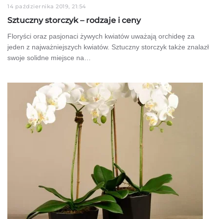
14 października 2019, 21:54
Sztuczny storczyk – rodzaje i ceny
Floryści oraz pasjonaci żywych kwiatów uważają orchideę za
jeden z najważniejszych kwiatów. Sztuczny storczyk także znalazł
swoje solidne miejsce na…