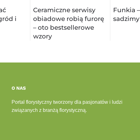
ać
Ceramiczne serwisy
Funkia –
ród i
obiadowe robią furorę
sadzimy
– oto bestsellerowe
wzory
O NAS
Portal florystyczny tworzony dla pasjonatów i ludzi
związanych z branżą florystyczną.