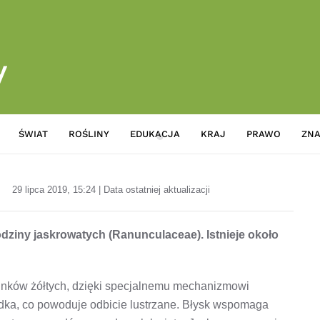
ŚWIAT
ROŚLINY
EDUKACJA
KRAJ
PRAWO
ZNA
Encyklopedia kwiatów i roślin: 
29 lipca 2019, 15:24 | Data ostatniej aktualizacji
rodziny jaskrowatych (Ranunculaceae). Istnieje około
tunków żółtych, dzięki specjalnemu mechanizmowi
adka, co powoduje odbicie lustrzane. Błysk wspomaga