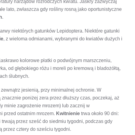
ratury narządów rozrodczych kwiatu. Jaskry zazwyczaj
e lato, zwłaszcza gdy rośliny rosną jako oportunistyczne
h
.
rwy niektórych gatunków Lepidoptera. Niektóre gatunki
ie
, z wieloma odmianami, wybranymi do kwiatów dużych i
 jaskrawo kolorowe płatki o podwójnym marszczeniu,
yka, od głębokiego różu i moreli po kremową i bladożółtą,
tach ślubnych.
zewnątrz jesienią, przy minimalnej ochronie. W
 znacznie poniżej zera przez dłuższy czas, poczekaj, aż
y minie zagrożenie mrozem) lub zacznij w
ni przed ostatnim mrozem.
Kwitnienie
trwa około 90 dni:
 trwają przez sześć do siedmiu tygodni, podczas gdy
 przez cztery do sześciu tygodni.