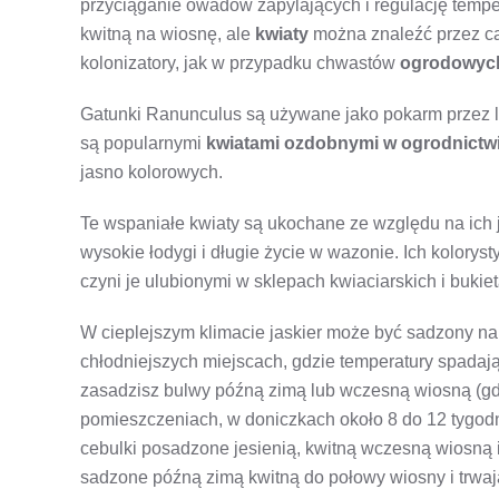
przyciąganie owadów zapylających i regulację tempe
kwitną na wiosnę, ale
kwiaty
można znaleźć przez cał
kolonizatory, jak w przypadku chwastów
ogrodowyc
Gatunki Ranunculus są używane jako pokarm przez la
są popularnymi
kwiatami ozdobnymi
w ogrodnictw
jasno kolorowych.
Te wspaniałe kwiaty są ukochane ze względu na ich
wysokie łodygi i długie życie w wazonie. Ich koloryst
czyni je ulubionymi w sklepach kwiaciarskich i bukie
W cieplejszym klimacie jaskier może być sadzony na 
chłodniejszych miejscach, gdzie temperatury spadają
zasadzisz bulwy późną zimą lub wczesną wiosną (gd
pomieszczeniach, w doniczkach około 8 do 12 tygod
cebulki posadzone jesienią, kwitną wczesną wiosną i
sadzone późną zimą kwitną do połowy wiosny i trwają