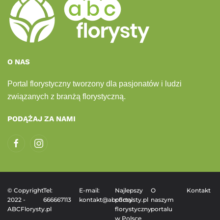
O NAS
Portal florystyczny tworzony dla pasjonatów i ludzi
związanych z branżą florystyczną.
PODĄŻAJ ZA NAMI
© Copyright
Tel:
E-mail:
Najlepszy
O
Kontakt
2022 -
666667113
kontakt@abcflorysty.pl
portal
naszym
ABCFlorysty.pl
florystyczny
portalu
w Polsce