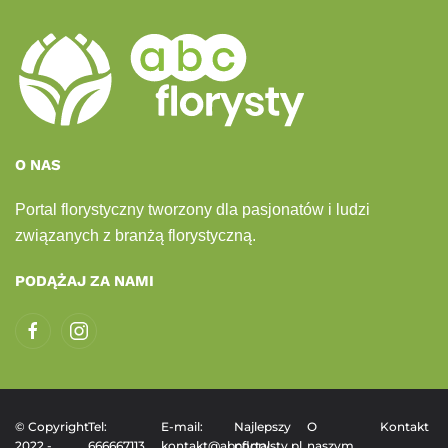
O NAS
Portal florystyczny tworzony dla pasjonatów i ludzi
związanych z branżą florystyczną.
PODĄŻAJ ZA NAMI
© Copyright
Tel:
E-mail:
Najlepszy
O
Kontakt
2022 -
666667113
kontakt@abcflorysty.pl
portal
naszym