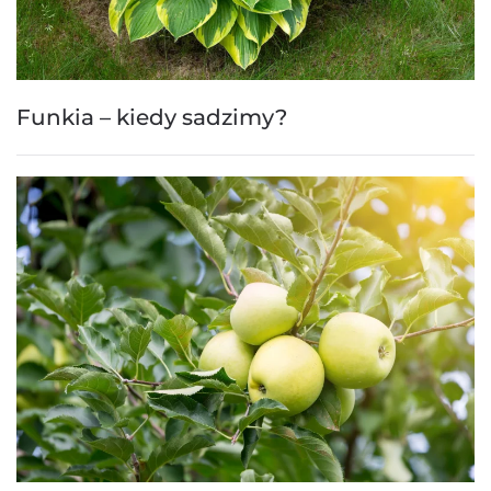
Funkia – kiedy sadzimy?