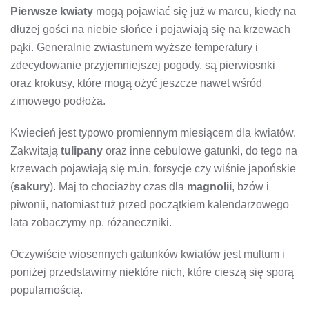
Pierwsze kwiaty
mogą pojawiać się już w marcu, kiedy na
dłużej gości na niebie słońce i pojawiają się na krzewach
pąki. Generalnie zwiastunem wyższe temperatury i
zdecydowanie przyjemniejszej pogody, są pierwiosnki
oraz krokusy, które mogą ożyć jeszcze nawet wśród
zimowego podłoża.
Kwiecień jest typowo promiennym miesiącem dla kwiatów.
Zakwitają
tulipany
oraz inne cebulowe gatunki, do tego na
krzewach pojawiają się m.in. forsycje czy wiśnie japońskie
(
sakury
). Maj to chociażby czas dla
magnolii
, bzów i
piwonii, natomiast tuż przed początkiem kalendarzowego
lata zobaczymy np. różaneczniki.
Oczywiście wiosennych gatunków kwiatów jest multum i
poniżej przedstawimy niektóre nich, które cieszą się sporą
popularnością.