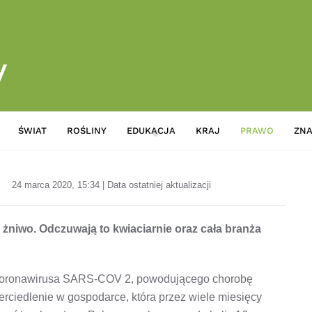
ŚWIAT
ROŚLINY
EDUKACJA
KRAJ
PRAWO
ZNA
Koronawirus. Straty w kwiaciar
24 marca 2020, 15:34 | Data ostatniej aktualizacji
żniwo. Odczuwają to kwiaciarnie oraz cała branża
ą koronawirusa SARS-COV 2, powodującego chorobę
rciedlenie w gospodarce, która przez wiele miesięcy