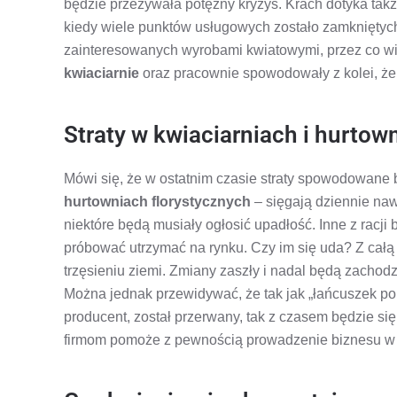
będzie przeżywała potężny kryzys. Krach dotyka tak
kiedy wiele punktów usługowych zostało zamkniętych
zainteresowanych wyrobami kwiatowymi, przez co wi
kwiaciarnie
oraz pracownie spowodowały z kolei, że 
Straty w kwiaciarniach i hurtow
Mówi się, że w ostatnim czasie straty spowodowane 
hurtowniach florystycznych
– sięgają dziennie naw
niektóre będą musiały ogłosić upadłość. Inne z racji
próbować utrzymać na rynku. Czy im się uda? Z całą
trzęsieniu ziemi. Zmiany zaszły i nadal będą zacho
Można jednak przewidywać, że tak jak „łańcuszek po
producent, został przerwany, tak z czasem będzie s
firmom pomoże z pewnością prowadzenie biznesu w i