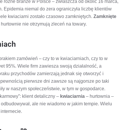
że różne branże w Polsce – zwłaszcza od okolic 16 marca,
. Epidemia niemal do zera ograniczyła liczbę klientów
ele kwiaciarni zostało czasowo zamkniętych.
Zamknięte
hurtownie nie otrzymują zleceń na towary.
niach
brakiem zamówień – czy to w kwiaciarniach, czy to w
et 95%. Wiele firm zawiesza swoją działalność, a
 braku przychodów zamierzają jednak się otworzyć i
 pewnością pierwsze dni zawsze są najgorsze po taki
dziły w naszym społeczeństwie, w tym w gospodarce.
karmowy”: klient detaliczny –
kwiaciarnia
– hurtownia –
ię odbudowywał, ale nie wiadomo w jakim tempie. Wielu
nternecie.