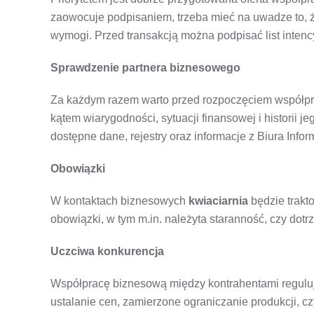
zaowocuje podpisaniem, trzeba mieć na uwadze to, ż
wymogi. Przed transakcją można podpisać list inten
Sprawdzenie partnera biznesowego
Za każdym razem warto przed rozpoczęciem współpr
kątem wiarygodności, sytuacji finansowej i historii j
dostępne dane, rejestry oraz informacje z Biura Info
Obowiązki
W kontaktach biznesowych
kwiaciarnia
będzie trakt
obowiązki, w tym m.in. należyta staranność, czy dot
Uczciwa konkurencja
Współpracę biznesową między kontrahentami regulują
ustalanie cen, zamierzone ograniczanie produkcji, c