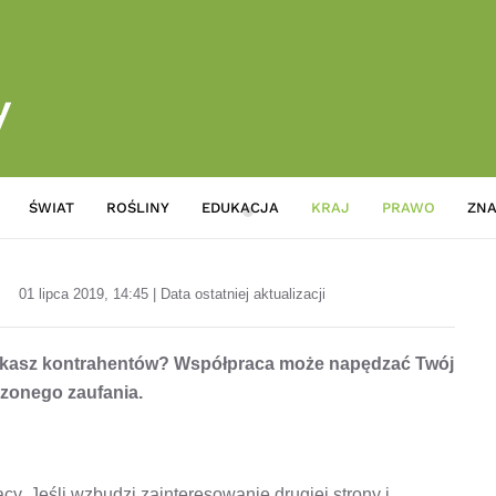
ŚWIAT
ROŚLINY
EDUKACJA
KRAJ
PRAWO
ZNA
Otworzyłaś kwiaciarnię i szuk
01 lipca 2019, 14:45 | Data ostatniej aktualizacji
szukasz kontrahentów? Współpraca może napędzać Twój
czonego zaufania.
cy. Jeśli wzbudzi zainteresowanie drugiej strony i