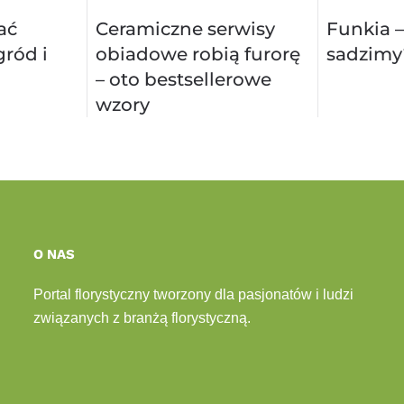
ać
Ceramiczne serwisy
Funkia –
ród i
obiadowe robią furorę
sadzimy
– oto bestsellerowe
wzory
O NAS
Portal florystyczny tworzony dla pasjonatów i ludzi
związanych z branżą florystyczną.