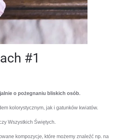
iach #1
DO
Y
FLORYSTYKA
FUNERALNA
–
jalnie o pożegnaniu bliskich osób.
KOMPOZYCJE
NA
ZDJĘCIACH
#1
em kolorystycznym, jak i gatunków kwiatów.
 czy Wszystkich Świętych.
nsowane kompozycje, które możemy znaleźć np. na