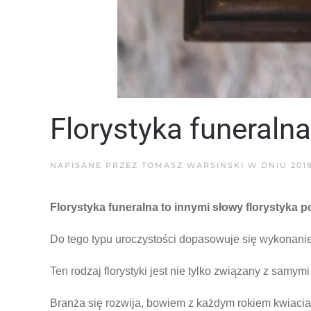
Florystyka funeraln
NAPISANE PRZEZ
TOMASZ WARSIŃSKI
W DNIU
201
Florystyka funeralna to innymi słowy florystyka 
Do tego typu uroczystości dopasowuje się wykonani
Ten rodzaj florystyki jest nie tylko związany z samy
Branża się rozwija, bowiem z każdym rokiem kwiacia