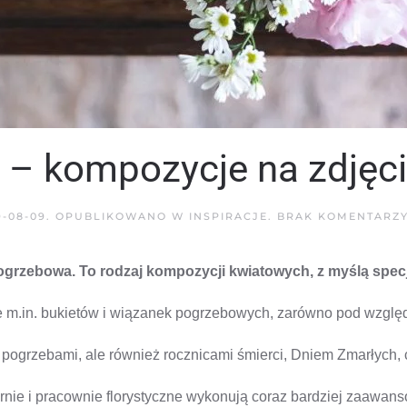
a – kompozycje na zdjęc
9-08-09
. OPUBLIKOWANO W
INSPIRACJE
.
BRAK KOMENTARZ
pogrzebowa. To rodzaj kompozycji kwiatowych, z myślą spec
e m.in. bukietów i wiązanek pogrzebowych, zarówno pod względ
mi pogrzebami, ale również rocznicami śmierci, Dniem Zmarłych,
rnie i pracownie florystyczne wykonują coraz bardziej zaawa