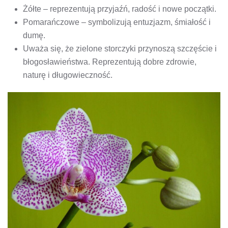
Żółte – reprezentują przyjaźń, radość i nowe początki.
Pomarańczowe – symbolizują entuzjazm, śmiałość i
dumę.
Uważa się, że zielone storczyki przynoszą szczęście i
błogosławieństwa. Reprezentują dobre zdrowie,
naturę i długowieczność.