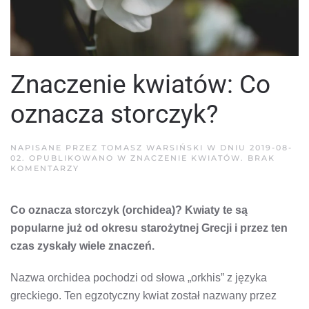
Znaczenie kwiatów: Co
oznacza storczyk?
NAPISANE PRZEZ
TOMASZ WARSIŃSKI
W DNIU
2019-08-
02
. OPUBLIKOWANO W
ZNACZENIE KWIATÓW
.
BRAK
DO
KOMENTARZY
ZNACZENIE
KWIATÓW:
CO
Co oznacza storczyk (orchidea)? Kwiaty te są
OZNACZA
STORCZYK?
popularne już od okresu starożytnej Grecji i przez ten
czas zyskały wiele znaczeń.
Nazwa orchidea pochodzi od słowa „orkhis” z języka
greckiego. Ten egzotyczny kwiat został nazwany przez