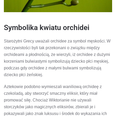
Symbolika kwiatu orchidei
Starożytni Grecy uważali orchidee za symbol męskości. W
rzeczywistości byli tak przekonani o związku między
orchideami a płodnością, że wierzyli, iż orchidee z dużymi
korzeniami bulwiastymi symbolizują dziecko płci męskiej,
podczas gdy orchidee z małymi bulwami symbolizują
dziecko płci żeńskiej.
Aztekowie podobno wymieszali waniliową orchideę z
czekoladą, aby stworzyć smaczny eliksir, który miał
promować siłę. Chociaż Wiktorianie nie używali
storczyków jako magicznych eliksirów, zbierali je i
pokazywali jako znak luksusu i środek do wykazania ich