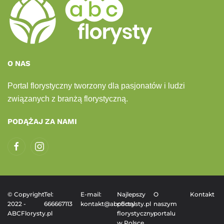
O NAS
Portal florystyczny tworzony dla pasjonatów i ludzi
związanych z branżą florystyczną.
PODĄŻAJ ZA NAMI
© Copyright
Tel:
E-mail:
Najlepszy
O
Kontakt
2022 -
666667113
kontakt@abcflorysty.pl
portal
naszym
ABCFlorysty.pl
florystyczny
portalu
w Polsce