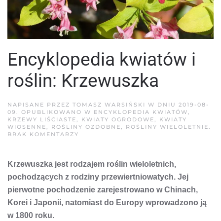
Encyklopedia kwiatów i
roślin: Krzewuszka
NAPISANE PRZEZ
TOMASZ WARSIŃSKI
W DNIU
2019-08-
09
. OPUBLIKOWANO W
ENCYKLOPEDIA KWIATÓW
,
KRZEWY LIŚCIASTE
,
KWIATY OGRODOWE
,
KWIATY
WIOSENNE
,
ROŚLINY OZDOBNE
,
ROŚLINY WIELOLETNIE
.
DO
BRAK KOMENTARZY
ENCYKLOPEDIA
KWIATÓW
I
Krzewuszka jest rodzajem roślin wieloletnich,
ROŚLIN:
KRZEWUSZKA
pochodzących z rodziny przewiertniowatych. Jej
pierwotne pochodzenie zarejestrowano w Chinach,
Korei i Japonii, natomiast do Europy wprowadzono ją
w 1800 roku.