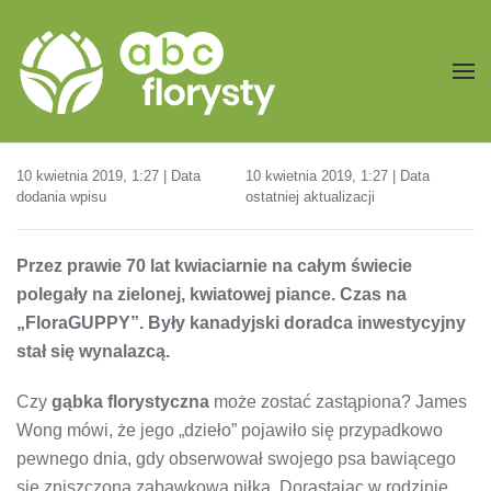
Przejdź do treści głównej
10 kwietnia 2019, 1:27 | Data
10 kwietnia 2019, 1:27 | Data
dodania wpisu
ostatniej aktualizacji
Przez prawie 70 lat kwiaciarnie na całym świecie
polegały na zielonej, kwiatowej piance. Czas na
„FloraGUPPY”. Były kanadyjski doradca inwestycyjny
stał się wynalazcą.
Czy
gąbka florystyczna
może zostać zastąpiona? James
Wong mówi, że jego „dzieło” pojawiło się przypadkowo
pewnego dnia, gdy obserwował swojego psa bawiącego
się zniszczoną zabawkową piłką. Dorastając w rodzinie