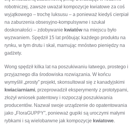
robotniczej, zawsze uważał kompozycje kwiatowe za coś
wyjątkowego – trochę luksusu – a ponieważ kiedyś cierpiał
na zaburzenia obsesyjno-kompulsywne i szukał
doskonałości – zdobywanie
kwiatów
na miejscu było
wyzwaniem. Spędził 15 lat próbując każdego produktu na
rynku, w tym drutu i skał, marnując mnóstwo pieniędzy na
gadżety.
Wong spędził kilka lat na poszukiwaniu łatwego, prostego i
przyjaznego dla środowiska rozwiązania. W końcu
wymyślił „prosty” projekt, skonsultował się z kanadyjskimi
kwiaciarniami
, przeprowadził eksperymenty z prototypami,
złożył wniosek patentowy i rozpoczął poszukiwania
producentów. Nazwał swoje urządzenie do opatentowania
jako „FloraGUPPY”, ponieważ gupiki są uroczymi małymi
rybkami i są wielobarwne jak kompozycje
kwiatowe
.