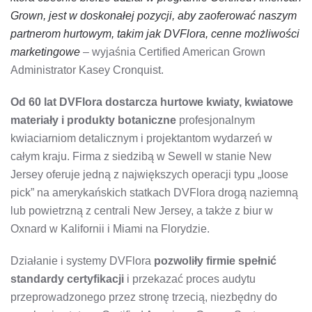
Grown, jest w doskonałej pozycji, aby zaoferować naszym
partnerom hurtowym, takim jak DVFlora, cenne możliwości
marketingowe
– wyjaśnia Certified American Grown
Administrator Kasey Cronquist.
Od 60 lat DVFlora dostarcza hurtowe kwiaty, kwiatowe
materiały i produkty botaniczne
profesjonalnym
kwiaciarniom detalicznym i projektantom wydarzeń w
całym kraju. Firma z siedzibą w Sewell w stanie New
Jersey oferuje jedną z największych operacji typu „loose
pick” na amerykańskich statkach DVFlora drogą naziemną
lub powietrzną z centrali New Jersey, a także z biur w
Oxnard w Kalifornii i Miami na Florydzie.
Działanie i systemy DVFlora
pozwoliły firmie spełnić
standardy certyfikacji
i przekazać proces audytu
przeprowadzonego przez stronę trzecią, niezbędny do