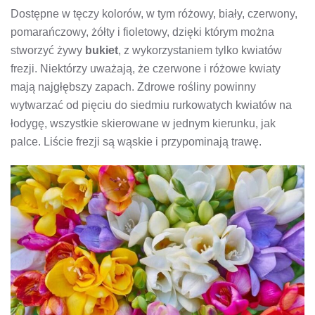
Dostępne w tęczy kolorów, w tym różowy, biały, czerwony,
pomarańczowy, żółty i fioletowy, dzięki którym można
stworzyć żywy
bukiet
, z wykorzystaniem tylko kwiatów
frezji. Niektórzy uważają, że czerwone i różowe kwiaty
mają najgłębszy zapach. Zdrowe rośliny powinny
wytwarzać od pięciu do siedmiu rurkowatych kwiatów na
łodygę, wszystkie skierowane w jednym kierunku, jak
palce. Liście frezji są wąskie i przypominają trawę.