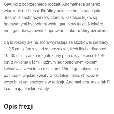
Gatunki z poprzedniego rodzaju Anomatheca są teraz
włączone do Fressi.
Rośliny
powszechnie znane jako
„frezje”, z pachnącymi kwiatami w kształcie lejka, są
hodowanymi hybrydami wielu gatunków frezji. Niektóre
inne gatunki są również uprawiane jako
rośliny ozdobne
.
Są to rośliny zielne, które wyrastają ze stożkowej średnicy
1–2,5 cm, która wysadza pęczek wąskich liści o długości
10–30 cm i rzadko rozgałęziony pień o wysokości 10–40
cm, z kilkoma liśćmi i luźnym jednostronnym kolcem
kwiatów z sześcioma działkami. Wiele gatunków ma
pachnące wąskie
kwiaty
w kształcie lejka, chociaż te
wcześniej umieszczone w rodzaju Anomatheca, takie jak F.
laxa, mają płaskie kwiaty.
Opis frezji