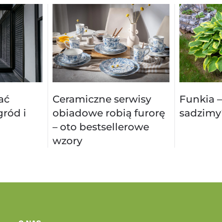
ać
Ceramiczne serwisy
Funkia –
ród i
obiadowe robią furorę
sadzimy
– oto bestsellerowe
wzory