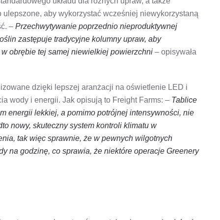
standardowego układu dla różnych upraw, a także
o ulepszone, aby wykorzystać wcześniej niewykorzystaną
ść. –
Przechwytywanie poprzednio nieproduktywnej
roślin zastępuje tradycyjne kolumny upraw, aby
 w obrębie tej samej niewielkiej powierzchni
– opisywała
owane dzięki lepszej aranżacji na oświetlenie LED i
a wody i energii. Jak opisują to Freight Farms: –
Tablice
 energii lekkiej, a pomimo potrójnej intensywności, nie
o nowy, skuteczny system kontroli klimatu w
enia, tak więc sprawnie, że w pewnych wilgotnych
dy na godzinę, co sprawia, że ​​niektóre operacje Greenery