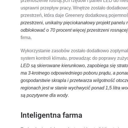
przenoszenie rosnących rzędów i paneli LED do nie
usprawni przepływ pracy. Wnętrze zostało dodatkow
przestrzeń, która daje Greenery dodatkową pojemno
przestrzeni, unikalny pięciokanałowy projekt panelu 
odblokować o 70 procent więcej przestrzeni rosnącej
firma.
Wykorzystanie zasobów zostało dodatkowo zoptymaliz
system kontroli klimatu, prowadząc do poprawy zużyci
LED są skierowane kierunkowo, zapobiega się stratom
ma 3-krotnego odpowiedniego poboru prądu, a ponadt
gospodarstwie skrapla i przetwarza wilgotność otocz
regionach jest w stanie wychwycić ponad 1,5 litra wo
są pozytywne dla wody
.
Inteligentna farma