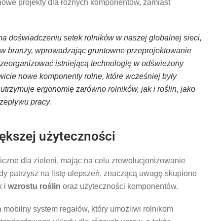
nowe projekty dla różnych komponentów, zamiast
a doświadczeniu setek rolników w naszej globalnej sieci,
 w branży, wprowadzając gruntowne przeprojektowanie
rzeorganizować istniejącą technologię w odświeżony
wicie nowe komponenty rolne, które wcześniej były
trzymuje ergonomię zarówno rolników, jak i roślin, jako
rzepływu pracy
.
iększej użyteczności
czne dla zieleni, mając na celu zrewolucjonizowanie
dy patrzysz na listę ulepszeń, znaczącą uwagę skupiono
k i
wzrostu roślin
oraz użyteczności komponentów.
 mobilny system regałów, który umożliwi rolnikom