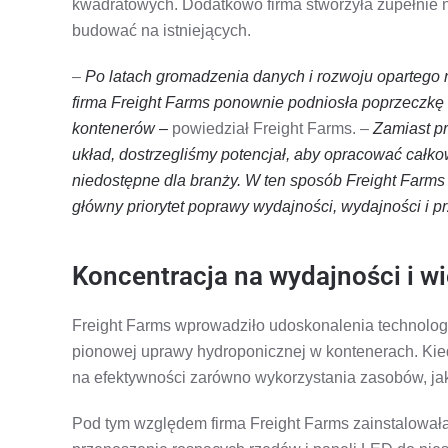
kwadratowych. Dodatkowo firma stworzyła zupełnie 
budować na istniejących.
–
Po latach gromadzenia danych i rozwoju opartego n
firma Freight Farms ponownie podniosła poprzeczkę
kontenerów –
powiedział Freight Farms. –
Zamiast p
układ, dostrzegliśmy potencjał, aby opracować całko
niedostępne dla branży. W ten sposób Freight Farms u
główny priorytet poprawy wydajności, wydajności i p
Koncentracja na wydajności i w
Freight Farms wprowadziło udoskonalenia technologi
pionowej uprawy hydroponicznej w kontenerach. Kie
na efektywności zarówno wykorzystania zasobów, ja
Pod tym względem firma Freight Farms zainstalowała