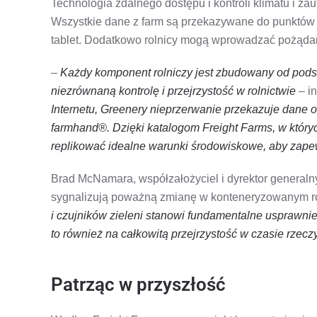
Technologia zdalnego dostępu i kontroli klimatu i
Wszystkie dane z farm są przekazywane do punktów do
tablet. Dodatkowo rolnicy mogą wprowadzać pożądan
–
Każdy komponent rolniczy jest zbudowany od pods
niezrównaną kontrolę i przejrzystość w rolnictwie
– in
Internetu, Greenery nieprzerwanie przekazuje dane 
farmhand®. Dzięki katalogom Freight Farms, w który
replikować idealne warunki środowiskowe, aby zape
Brad McNamara, współzałożyciel i dyrektor generaln
sygnalizują poważną zmianę w konteneryzowanym ro
i czujników zieleni stanowi fundamentalne usprawnie
to również na całkowitą przejrzystość w czasie rze
Patrząc w przyszłość