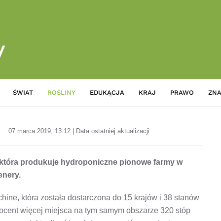
ŚWIAT
ROŚLINY
EDUKACJA
KRAJ
PRAWO
ZNA
Firma Agtech wybudowała now
07 marca 2019, 13:12 | Data ostatniej aktualizacji
, która produkuje hydroponiczne pionowe farmy w
enery.
ine, która została dostarczona do 15 krajów i 38 stanów
ocent więcej miejsca na tym samym obszarze 320 stóp