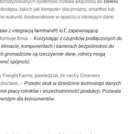
 zautomatyzowanych systemów została włączona do
zieleni
.
stępu, takich jak komputer stacjonarny, smartfon lub
e warunki środowiskowe w oparciu o istniejące dane.
taw z integracją farmhand® IoT, zapewniającą
formuje firma. –
Korzystając z czujników podłączonych do
o klimacie, komponentach i kamerach bezpośrednio do
ch gromadzone są rzeczywiste dane, rolnicy mogą
wnić spójność
.
y Freight Farms, powiedział, że cechy Greenery
lnictwie. –
Przedni skok w dziedzinie technologii danych
nie pracy rolników i wszechstronność produkcji. Pozwala
czywistym dla konsumentów
.