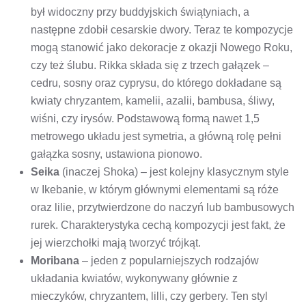
był widoczny przy buddyjskich świątyniach, a
następne zdobił cesarskie dwory. Teraz te kompozycje
mogą stanowić jako dekoracje z okazji Nowego Roku,
czy też ślubu. Rikka składa się z trzech gałązek –
cedru, sosny oraz cyprysu, do którego dokładane są
kwiaty chryzantem, kamelii, azalii, bambusa, śliwy,
wiśni, czy irysów. Podstawową formą nawet 1,5
metrowego układu jest symetria, a główną rolę pełni
gałązka sosny, ustawiona pionowo.
Seika
(inaczej Shoka) – jest kolejny klasycznym style
w Ikebanie, w którym głównymi elementami są róże
oraz lilie, przytwierdzone do naczyń lub bambusowych
rurek. Charakterystyka cechą kompozycji jest fakt, że
jej wierzchołki mają tworzyć trójkąt.
Moribana
– jeden z popularniejszych rodzajów
układania kwiatów, wykonywany głównie z
mieczyków, chryzantem, lilli, czy gerbery. Ten styl