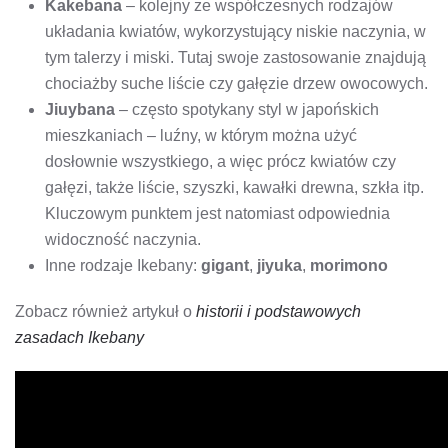
Kakebana
– kolejny ze współczesnych rodzajów
układania kwiatów, wykorzystujący niskie naczynia, w
tym talerzy i miski. Tutaj swoje zastosowanie znajdują
chociażby suche liście czy gałęzie drzew owocowych.
Jiuybana
– często spotykany styl w japońskich
mieszkaniach – luźny, w którym można użyć
dosłownie wszystkiego, a więc prócz kwiatów czy
gałęzi, także liście, szyszki, kawałki drewna, szkła itp.
Kluczowym punktem jest natomiast odpowiednia
widoczność naczynia.
Inne rodzaje Ikebany:
gigant
,
jiyuka
,
morimono
Zobacz również artykuł o
historii i podstawowych
zasadach Ikebany