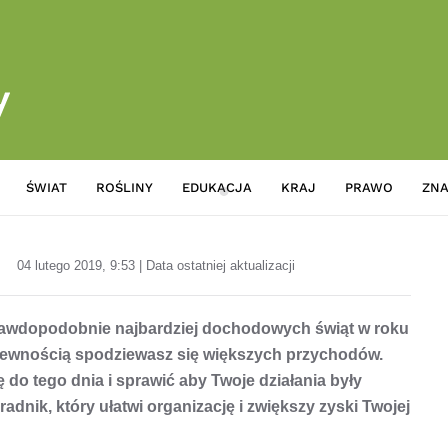
ŚWIAT
ROŚLINY
EDUKACJA
KRAJ
PRAWO
ZNA
Jak przygotować kwiaciarnię n
04 lutego 2019, 9:53 | Data ostatniej aktualizacji
 prawdopodobnie najbardziej dochodowych świąt w roku
 pewnością spodziewasz się większych przychodów.
do tego dnia i sprawić aby Twoje działania były
adnik, który ułatwi organizację i zwiększy zyski Twojej