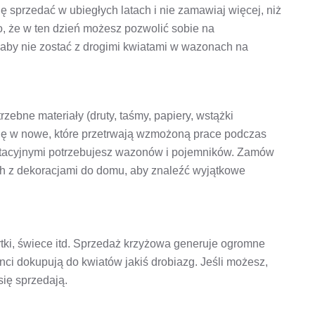
ę sprzedać w ubiegłych latach i nie zamawiaj więcej, niż
o, że w ten dzień możesz pozwolić sobie na
 aby nie zostać z drogimi kwiatami w wazonach na
zebne materiały (druty, taśmy, papiery, wstążki
z się w nowe, które przetrwają wzmożoną prace podczas
atacyjnymi potrzebujesz wazonów i pojemników. Zamów
ch z dekoracjami do domu, aby znaleźć wyjątkowe
rtki, świece itd. Sprzedaż krzyżowa generuje ogromne
enci dokupują do kwiatów jakiś drobiazg. Jeśli możesz,
się sprzedają.