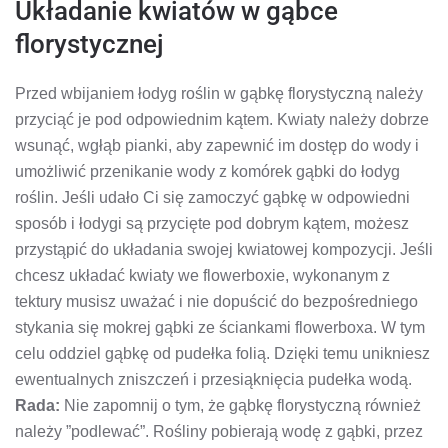
Układanie kwiatów w gąbce
florystycznej
Przed wbijaniem łodyg roślin w gąbkę florystyczną należy
przyciąć je pod odpowiednim kątem. Kwiaty należy dobrze
wsunąć, wgłąb pianki, aby zapewnić im dostęp do wody i
umożliwić przenikanie wody z komórek gąbki do łodyg
roślin. Jeśli udało Ci się zamoczyć gąbkę w odpowiedni
sposób i łodygi są przycięte pod dobrym kątem, możesz
przystąpić do układania swojej kwiatowej kompozycji. Jeśli
chcesz układać kwiaty we flowerboxie, wykonanym z
tektury musisz uważać i nie dopuścić do bezpośredniego
stykania się mokrej gąbki ze ściankami flowerboxa. W tym
celu oddziel gąbkę od pudełka folią. Dzięki temu unikniesz
ewentualnych zniszczeń i przesiąknięcia pudełka wodą.
Rada:
Nie zapomnij o tym, że gąbkę florystyczną również
należy ”podlewać”. Rośliny pobierają wodę z gąbki, przez