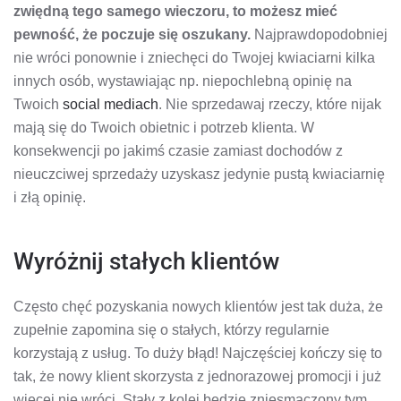
zwiędną tego samego wieczoru, to możesz mieć
pewność, że poczuje się oszukany.
Najprawdopodobniej
nie wróci ponownie i zniechęci do Twojej kwiaciarni kilka
innych osób, wystawiając np. niepochlebną opinię na
Twoich
social mediach
. Nie sprzedawaj rzeczy, które nijak
mają się do Twoich obietnic i potrzeb klienta. W
konsekwencji po jakimś czasie zamiast dochodów z
nieuczciwej sprzedaży uzyskasz jedynie pustą kwiaciarnię
i złą opinię.
Wyróżnij stałych klientów
Często chęć pozyskania nowych klientów jest tak duża, że
zupełnie zapomina się o stałych, którzy regularnie
korzystają z usług. To duży błąd! Najczęściej kończy się to
tak, że nowy klient skorzysta z jednorazowej promocji i już
więcej nie wróci. Stały z kolei będzie zniesmaczony tym,