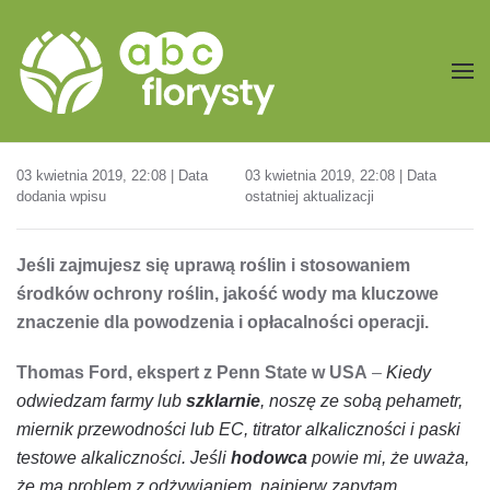
Przejdź do treści głównej
03 kwietnia 2019, 22:08 | Data
03 kwietnia 2019, 22:08 | Data
dodania wpisu
ostatniej aktualizacji
Jeśli zajmujesz się uprawą roślin i stosowaniem
środków ochrony roślin, jakość wody ma kluczowe
znaczenie dla powodzenia i opłacalności operacji.
Thomas Ford, ekspert z Penn State w USA
–
Kiedy
odwiedzam farmy lub
szklarnie
, noszę ze sobą pehametr,
miernik przewodności lub EC, titrator alkaliczności i paski
testowe alkaliczności. Jeśli
hodowca
powie mi, że uważa,
że ​​ma problem z odżywianiem, najpierw zapytam