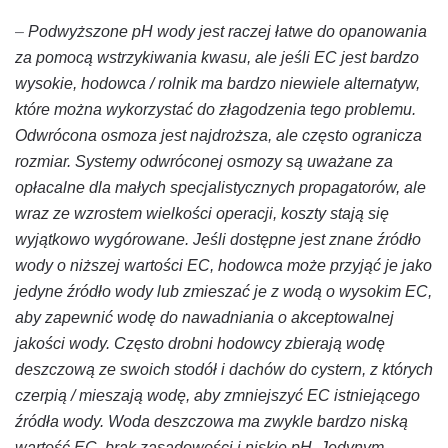
–
Podwyższone pH wody jest raczej łatwe do opanowania
za pomocą wstrzykiwania kwasu, ale jeśli EC jest bardzo
wysokie, hodowca / rolnik ma bardzo niewiele alternatyw,
które można wykorzystać do złagodzenia tego problemu.
Odwrócona osmoza jest najdroższa, ale często ogranicza
rozmiar. Systemy odwróconej osmozy są uważane za
opłacalne dla małych specjalistycznych propagatorów, ale
wraz ze wzrostem wielkości operacji, koszty stają się
wyjątkowo wygórowane. Jeśli dostępne jest znane źródło
wody o niższej wartości EC, hodowca może przyjąć je jako
jedyne źródło wody lub zmieszać je z wodą o wysokim EC,
aby zapewnić wodę do nawadniania o akceptowalnej
jakości wody. Często drobni hodowcy zbierają wodę
deszczową ze swoich stodół i dachów do cystern, z których
czerpią / mieszają wodę, aby zmniejszyć EC istniejącego
źródła wody. Woda deszczowa ma zwykle bardzo niską
wartość EC, brak zasadowości i niskie pH. Jedynym