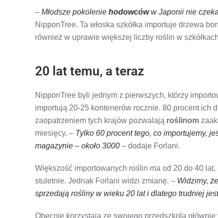
–
Młodsze pokolenie
hodowców
w Japonii nie czeka
NipponTree. Ta włoska szkółka importuje drzewa bonsa
również w uprawie większej liczby roślin w szkółkac
20 lat temu, a teraz
NipponTree byli jednym z pierwszych, którzy importo
importują 20-25 kontenerów rocznie. 80 procent ich d
zaopatrzeniem tych krajów pozwalają
roślinom
zaakl
miesięcy. –
Tylko 60 procent tego, co importujemy, j
magazynie – około 3000
– dodaje Forlani.
Większość importowanych roślin ma od 20 do 40 lat, 
stuletnie. Jednak Forlani widzi zmianę. –
Widzimy, że
sprzedają rośliny w wieku 20 lat i dlatego trudniej je
Obecnie korzystają ze swojego przedszkola głównie 