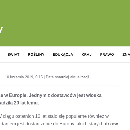
ŚWIAT
ROŚLINY
EDUKACJA
KRAJ
PRAWO
ZNA
Japońskie drzewo bonsai jest 
10 kwietnia 2019, 0:15 | Data ostatniej aktualizacji
ze w Europie. Jednym z dostawców jest włoska
dziła 20 lat temu.
W ciągu ostatnich 10 lat stało się popularne również w
adaniem jest dostarczenie do Europy takich starych
drzew
.