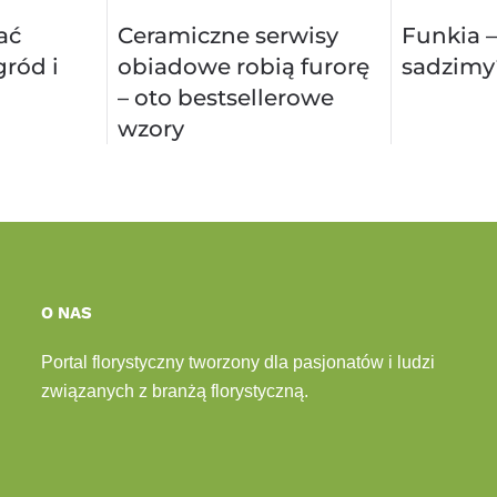
ać
Ceramiczne serwisy
Funkia –
ród i
obiadowe robią furorę
sadzimy
– oto bestsellerowe
wzory
O NAS
Portal florystyczny tworzony dla pasjonatów i ludzi
związanych z branżą florystyczną.