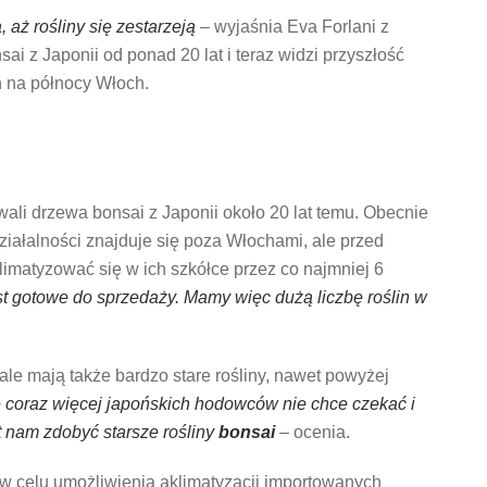
, aż rośliny się zestarzeją
– wyjaśnia Eva Forlani z
i z Japonii od ponad 20 lat i teraz widzi przyszłość
h na północy Włoch.
wali drzewa bonsai z Japonii około 20 lat temu. Obecnie
ziałalności znajduje się poza Włochami, ale przed
imatyzować się w ich szkółce przez co najmniej 6
est gotowe do sprzedaży. Mamy więc dużą liczbę roślin w
ale mają także bardzo stare rośliny, nawet powyżej
 coraz więcej japońskich hodowców nie chce czekać i
st nam zdobyć starsze rośliny
bonsai
– ocenia.
w celu umożliwienia aklimatyzacji importowanych