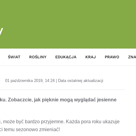
ŚWIAT
ROŚLINY
EDUKACJA
KRAJ
PRAWO
ZNA
Pomysły na jesienne wieńce na
01 października 2019, 14:24 | Data ostatniej aktualizacji
ku. Zobaczcie, jak pięknie mogą wyglądać jesienne
ali, może być bardzo przyjemne. Każda pora roku ukazuje
eci temu sezonowo zmieniać!