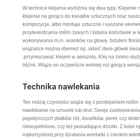
W technice klejenia wyróżnia się dwa typy. Klejenie
klejenie na gorąco do kwiatów sztucznych oraz susz
kompozycje, albo montuje sztuczne i suszone element
przytwierdzania roślin żywych i łatania końcówek w 
wykonywania m.in. wianków na głowę, biżuterii floral
wiązance można również np. skleić dwie główki kwiat
,przymocować klejem w aerozolu. Klej na zimno służy
liśćmi. Wiąże on oczywiście wolniej niż gorąca wersja
Technika nawlekania
Ten rodzaj czynności wiąże się z przebijaniem roślin
nawlekanie na sznurek lub drut. Swoje zastosowaniu
pojedynczych płatków róż, koralików, pereł, czy dro
niewypełnione, czy też posiadające dziurki. Z kolei n
najkorzystniej przy działania wiertarki z cienkim wi