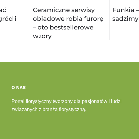
ać
Ceramiczne serwisy
Funkia –
ród i
obiadowe robią furorę
sadzimy
– oto bestsellerowe
wzory
O NAS
Portal florystyczny tworzony dla pasjonatów i ludzi
związanych z branżą florystyczną.