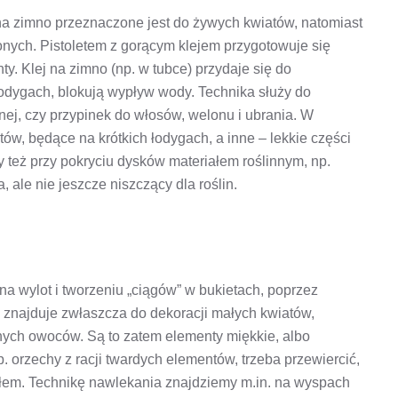
 na zimno przeznaczone jest do żywych kwiatów, natomiast
onych. Pistoletem z gorącym klejem przygotowuje się
y. Klej na zimno (np. w tubce) przydaje się do
łodygach, blokują wypływ wody. Technika służy do
nej, czy przypinek do włosów, welonu i ubrania. W
ów, będące na krótkich łodygach, a inne – lekkie części
 też przy pokryciu dysków materiałem roślinnym, np.
, ale nie jeszcze niszczący dla roślin.
 na wylot i tworzeniu „ciągów” w bukietach, poprzez
 znajduje zwłaszcza do dekoracji małych kwiatów,
bnych owoców. Są to zatem elementy miękkie, albo
p. orzechy z racji twardych elementów, trzeba przewiercić,
ertłem. Technikę nawlekania znajdziemy m.in. na wyspach