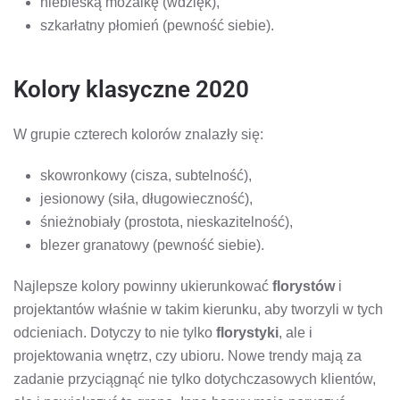
niebieską mozaikę (wdzięk),
szkarłatny płomień (pewność siebie).
Kolory klasyczne 2020
W grupie czterech kolorów znalazły się:
skowronkowy (cisza, subtelność),
jesionowy (siła, długowieczność),
śnieżnobiały (prostota, nieskazitelność),
blezer granatowy (pewność siebie).
Najlepsze kolory powinny ukierunkować
florystów
i
projektantów właśnie w takim kierunku, aby tworzyli w tych
odcieniach. Dotyczy to nie tylko
florystyki
, ale i
projektowania wnętrz, czy ubioru. Nowe trendy mają za
zadanie przyciągnąć nie tylko dotychczasowych klientów,