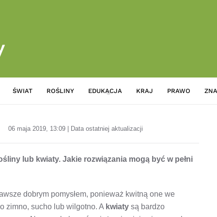
ŚWIAT
ROŚLINY
EDUKACJA
KRAJ
PRAWO
ZNA
Kwiaty i rośliny na Dzień Matki
06 maja 2019, 13:09 | Data ostatniej aktualizacji
śliny lub kwiaty. Jakie rozwiązania mogą być w pełni
t zawsze dobrym pomysłem, ponieważ kwitną one we
bo zimno, sucho lub wilgotno. A
kwiaty
są bardzo