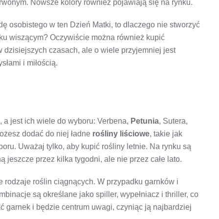
erwonym. Nowsze kolory również pojawiają się na rynku.
ę osobistego w ten Dzień Matki, to dlaczego nie stworzyć
zyku wiszącym? Oczywiście można również kupić
 w dzisiejszych czasach, ale o wiele przyjemniej jest
słami i miłością.
 a jest ich wiele do wyboru: Verbena,
Petunia
, Sutera,
Możesz dodać do niej ładne
rośliny liściowe
, takie jak
oru. Uważaj tylko, aby kupić rośliny letnie. Na rynku są
jeszcze przez kilka tygodni, ale nie przez całe lato.
 rodzaje roślin ciągnących. W przypadku garnków i
binacje są określane jako spiller, wypełniacz i thriller, co
ć garnek i będzie centrum uwagi, czyniąc ją najbardziej