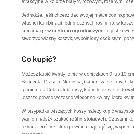
atrakcyjne w kolorze białym, różowym, różanym i cz
Jednakże, jeśli chcesz dać swojej matce coś naprawd
własnej kombinacji jednorocznych roślin np. w kos
kombinację w
centrum ogrodniczym
, co jest łatwe
stworzyć własny koszyk, wypełniony osobistymi pomy
Co kupić?
Możesz kupić kwiaty letnie w doniczkach 9 lub 10 cm,
Scaevola, Diascia, Nemesia, Gaura i wiele innych. 
Ipomea lub Coleus lub trawy, których też wiele do wyb
jeszcze pewne wczesne wiosenne kwiaty, które kwitną 
W przypadku wiszących koszy należy kupić wszystkie
wanien należy szukać
roślin stojących
. Czasami kom
oznacza roślinę, która powinna ciągnąć się, wypełnia