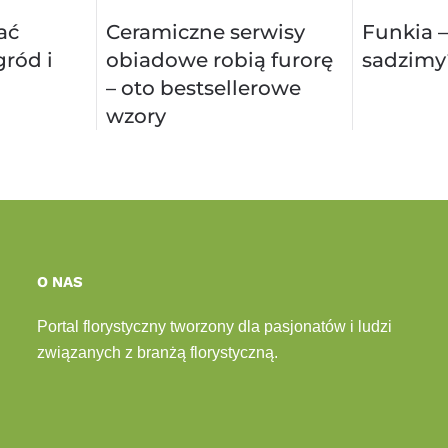
ać
Ceramiczne serwisy
Funkia –
ród i
obiadowe robią furorę
sadzimy
– oto bestsellerowe
wzory
O NAS
Portal florystyczny tworzony dla pasjonatów i ludzi
związanych z branżą florystyczną.