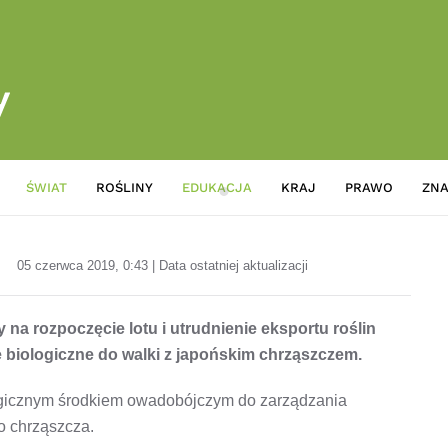
ŚWIAT
ROŚLINY
EDUKACJA
KRAJ
PRAWO
ZNA
Nowe narzędzie do walki z ja
05 czerwca 2019, 0:43 | Data ostatniej aktualizacji
 na rozpoczęcie lotu i utrudnienie eksportu roślin
e biologiczne do walki z japońskim chrząszczem.
gicznym środkiem owadobójczym do zarządzania
o chrząszcza.