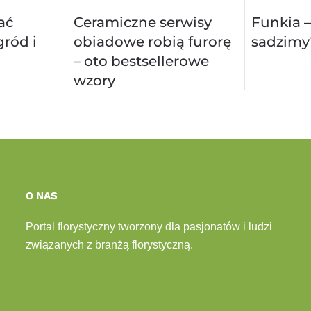
ać
Ceramiczne serwisy
Funkia –
ród i
obiadowe robią furorę
sadzimy
– oto bestsellerowe
wzory
O NAS
Portal florystyczny tworzony dla pasjonatów i ludzi
związanych z branżą florystyczną.