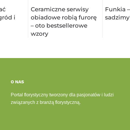
ać
Ceramiczne serwisy
Funkia –
ród i
obiadowe robią furorę
sadzimy
– oto bestsellerowe
wzory
O NAS
Portal florystyczny tworzony dla pasjonatów i ludzi
związanych z branżą florystyczną.