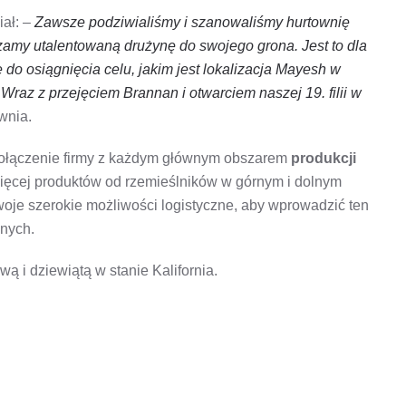
iał: –
Zawsze podziwialiśmy i szanowaliśmy hurtownię
zamy utalentowaną drużynę do swojego grona. Jest to dla
 do osiągnięcia celu, jakim jest lokalizacja Mayesh w
az z przejęciem Brannan i otwarciem naszej 19. filii w
wnia.
ołączenie firmy z każdym głównym obszarem
produkcji
więcej produktów od rzemieślników w górnym i dolnym
oje szerokie możliwości logistyczne, aby wprowadzić ten
onych.
ą i dziewiątą w stanie Kalifornia.