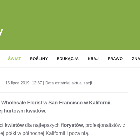
ŚWIAT
ROŚLINY
EDUKACJA
KRAJ
PRAWO
ZNA
Nowy rozdział amerykańskiej 
15 lipca 2019, 12:37 | Data ostatniej aktualizacji
Wholesale Florist w San Francisco w Kalifornii.
j hurtowni kwiatów.
ści
kwiatów
dla najlepszych
florystów
, profesjonalistów z
półki w północnej Kalifornii i poza nią.