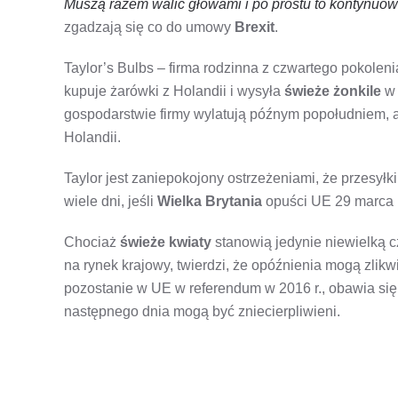
Muszą razem walić głowami i po prostu to kontynuo
zgadzają się co do umowy
Brexit
.
Taylor’s Bulbs – firma rodzinna z czwartego pokolen
kupuje żarówki z Holandii i wysyła
świeże żonkile
w 
gospodarstwie firmy wylatują późnym popołudniem, a
Holandii.
Taylor jest zaniepokojony ostrzeżeniami, że przesyłk
wiele dni, jeśli
Wielka Brytania
opuści UE 29 marca 
Chociaż
świeże kwiaty
stanowią jedynie niewielką c
na rynek krajowy, twierdzi, że opóźnienia mogą zlikwi
pozostanie w UE w referendum w 2016 r., obawia się
następnego dnia mogą być zniecierpliwieni.