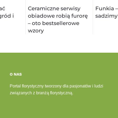
ać
Ceramiczne serwisy
Funkia –
ród i
obiadowe robią furorę
sadzimy
– oto bestsellerowe
wzory
O NAS
Portal florystyczny tworzony dla pasjonatów i ludzi
związanych z branżą florystyczną.