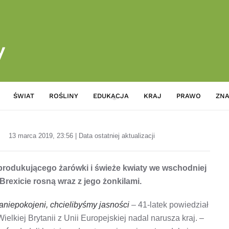
ŚWIAT
ROŚLINY
EDUKACJA
KRAJ
PRAWO
ZNA
Obawy o opóźnienia po Brexic
13 marca 2019, 23:56 | Data ostatniej aktualizacji
produkującego żarówki i świeże kwiaty we wschodniej
Brexicie rosną wraz z jego żonkilami.
zaniepokojeni, chcielibyśmy jasności
– 41-latek powiedział
kiej Brytanii z Unii Europejskiej nadal narusza kraj. –