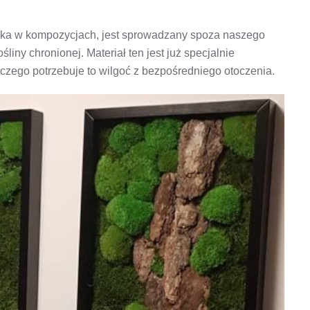
otyka w kompozycjach, jest sprowadzany spoza naszego
liny chronionej. Materiał ten jest już specjalnie
 czego potrzebuje to wilgoć z bezpośredniego otoczenia.