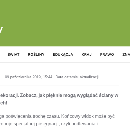
ŚWIAT
ROŚLINY
EDUKACJA
KRAJ
PRAWO
ZNA
Obraz z mchu – 20 efektownych 
09 października 2019, 15:44 | Data ostatniej aktualizacji
ekoracji. Zobacz, jak pięknie mogą wyglądać ściany w
ych!
ga poświęcenia trochę czasu. Końcowy widok może być
ebuje specjalnej pielęgnacji, czyli podlewania i