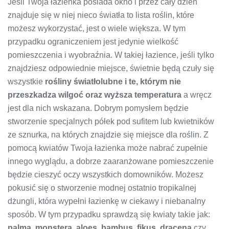
Jeśli Twoja łazienka posiada okno i przez cały dzień
znajduje się w niej nieco światła to lista roślin, które
możesz wykorzystać, jest o wiele większa. W tym
przypadku ograniczeniem jest jedynie wielkość
pomieszczenia i wyobraźnia. W takiej łazience, jeśli tylko
znajdziesz odpowiednie miejsce, świetnie będą czuły się
wszystkie
rośliny światłolubne i te, którym nie
przeszkadza wilgoć oraz wyższa temperatura
a wręcz
jest dla nich wskazana. Dobrym pomysłem będzie
stworzenie specjalnych półek pod sufitem lub kwietników
ze sznurka, na których znajdzie się miejsce dla roślin. Z
pomocą kwiatów Twoja łazienka może nabrać zupełnie
innego wyglądu, a dobrze zaaranżowane pomieszczenie
będzie cieszyć oczy wszystkich domowników. Możesz
pokusić się o stworzenie modnej ostatnio tropikalnej
dżungli, która wypełni łazienkę w ciekawy i niebanalny
sposób. W tym przypadku sprawdzą się kwiaty takie jak:
palma, monstera, aloes, bambus, fikus, dracena
czy