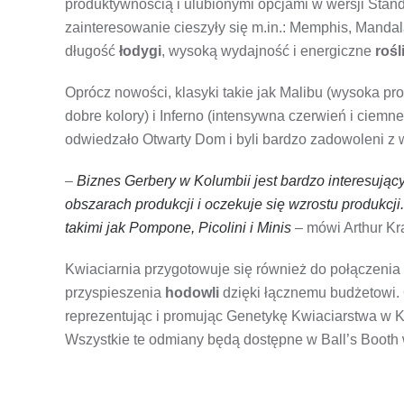
produktywnością i ulubionymi opcjami w wersji Stan
zainteresowanie cieszyły się m.in.: Memphis, Manda
długość
łodygi
, wysoką wydajność i energiczne
rośl
Oprócz nowości, klasyki takie jak Malibu (wysoka pr
dobre kolory) i Inferno (intensywna czerwień i ciemn
odwiedzało Otwarty Dom i byli bardzo zadowoleni z 
–
Biznes Gerbery w Kolumbii jest bardzo interesują
obszarach produkcji i oczekuje się wzrostu produkc
takimi jak Pompone, Picolini i Minis
– mówi Arthur Kr
Kwiaciarnia przygotowuje się również do połączenia z 
przyspieszenia
hodowli
dzięki łącznemu budżetowi. O
reprezentując i promując Genetykę Kwiaciarstwa w Ko
Wszystkie te odmiany będą dostępne w Ball’s Booth 