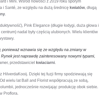
dard i Mini. Wśród nowości z 2019 roku sporym
la i Santé, ze względu na dużą średnicę
kwiatów
, długą
iny
.
oduktywność), Pink Elegance (długie łodygi, duża głowa i
e centrum) nadal były częścią ulubionych. Wielu klientów
wystawy.
cy, ponieważ wznawia się ze względu na zmiany w
ji. Rynek jest naprawdę zainteresowany nowymi typami,
amer, przedstawiciel
kwiaciarni
.
HilverdaKooij. Dzięki tej fuzji firmy spodziewają się
d wielu lat Ball and Florist współpracują ze sobą,
lumbii, jednocześnie rozwijając produkcję obok siebie.
w Proflora.