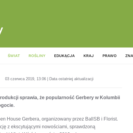
ŚWIAT
ROŚLINY
EDUKACJA
KRAJ
PRAWO
ZNA
Rośnie popularność Gerbery w
03 czerwca 2019, 13:06 | Data ostatniej aktualizacji
odukcji sprawia, że popularność Gerbery w Kolumbii
ogocie.
n House Gerbera, organizowany przez BallSB i Florist.
cję z ekscytującymi nowościami, sprawdzoną