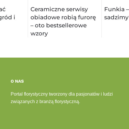
ać
Ceramiczne serwisy
Funkia –
ród i
obiadowe robią furorę
sadzimy
– oto bestsellerowe
wzory
O NAS
Portal florystyczny tworzony dla pasjonatów i ludzi
związanych z branżą florystyczną.