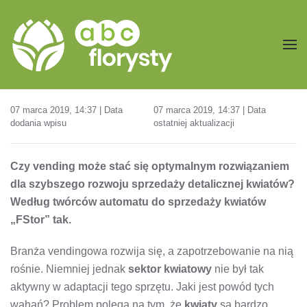
Przejdź do treści głównej
07 marca 2019, 14:37 | Data
07 marca 2019, 14:37 | Data
dodania wpisu
ostatniej aktualizacji
Czy vending może stać się optymalnym rozwiązaniem
dla szybszego rozwoju sprzedaży detalicznej kwiatów?
Według twórców automatu do sprzedaży kwiatów
„FStor” tak.
Branża vendingowa rozwija się, a zapotrzebowanie na nią
rośnie. Niemniej jednak
sektor kwiatowy
nie był tak
aktywny w adaptacji tego sprzętu. Jaki jest powód tych
wahań? Problem polega na tym, że
kwiaty
są bardzo