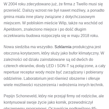
W 2004 roku zdecydowano już, że firma z Twello musi się
przenieść. Dalszy wzrost nie był nawet możliwy, a ponadto
gmina miała inne plany związane z dotychczasowym
miejscem. W pobliskim mieście Wilp, także na wschód od
Apeldoorn, znaleziono miejsce i po dość długim
oczekiwaniu budowa rozpoczęła się w maju 2018 roku.
Nowa siedziba ma wszystko.
Szklarnia
produkcyjna jest
otoczona korytarzem, który służy jako bufor klimatyczny. W
zależności od działu zainstalowane są od dwóch do
czterech ekranów, diody LED i SON-T są połączone, a cały
repertuar receptur wody może być zarządzany i pobierany
oddzielnie. Laboratorium jest również obszerne i oferuje
wiele możliwości rozszerzenia i wdrożenia innych technik.
Pepijn Schoneveld, który nie przejął firmy od rodziców, ale
kontynuował swoje życie jako komik, przewodniczył
obszernemu programowi. Oczywiście podkreślono 85-