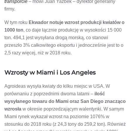
transporcie
– mówi Juan Yazbek – dyrektor generalny
firmy.
W tym roku
Ekwador notuje wzrost produkcji kwiatów o
1000 ton
, co daje łącznie produkcję w wysokości 15 000
ton. 494,1 jest wysyłana drogą morską, co stanowi
przeszło 3% całkowitego eksportu i jednocześnie jest to o
2,5 razy więcej, niż w 2018 roku.
Wzrosty w Miami i Los Angeles
Agroideas wysyła kwiaty do kilku miejsc w USA. W
porównaniu z poprzednimi dwoma latami –
ilość
wysyłanego towaru do Miami oraz San Diego znacząco
wzrosła
w okresie poprzedzającym walentynki. W samym
Miami rynek wykazał wzrost na poziomie 1076% w
stosunku do 2018 roku (z 24,3 tony do 259,2 ton). Również