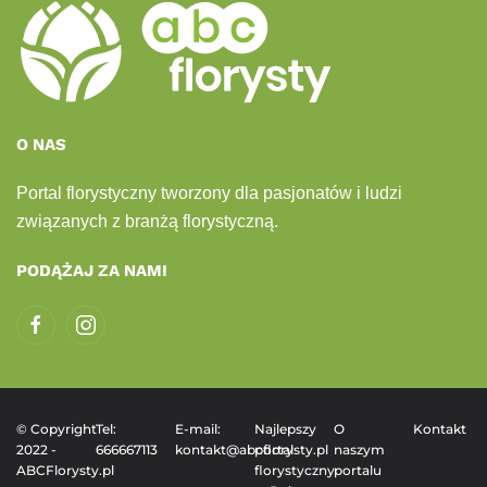
O NAS
Portal florystyczny tworzony dla pasjonatów i ludzi
związanych z branżą florystyczną.
PODĄŻAJ ZA NAMI
© Copyright
Tel:
E-mail:
Najlepszy
O
Kontakt
2022 -
666667113
kontakt@abcflorysty.pl
portal
naszym
ABCFlorysty.pl
florystyczny
portalu