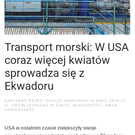
Transport morski: W USA
coraz więcej kwiatów
sprowadza się z
Ekwadoru
NAPISANE PRZEZ
TOMASZ WARSIŃSKI
W DNIU
2019-02-
21
. OPUBLIKOWANO W
ŚWIAT
,
WIADOMOŚCI
.
BRAK
DO
KOMENTARZY
TRANSPORT
MORSKI:
W
USA w ostatnim czasie zwiększyły swoje
USA
CORAZ