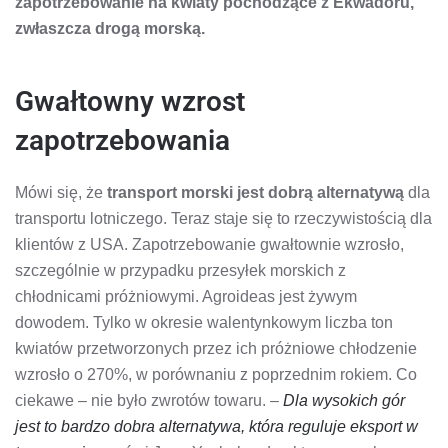
zapotrzebowanie na kwiaty pochodzące z Ekwadoru,
WIĘCEJ
KWIATÓW
zwłaszcza drogą morską.
SPROWADZA
SIĘ
Z
EKWADORU
Gwałtowny wzrost
zapotrzebowania
Mówi się, że
transport morski jest dobrą alternatywą
dla
transportu lotniczego. Teraz staje się to rzeczywistością dla
klientów z USA. Zapotrzebowanie gwałtownie wzrosło,
szczególnie w przypadku przesyłek morskich z
chłodnicami próżniowymi. Agroideas jest żywym
dowodem. Tylko w okresie walentynkowym liczba ton
kwiatów przetworzonych przez ich próżniowe chłodzenie
wzrosło o 270%, w porównaniu z poprzednim rokiem. Co
ciekawe – nie było zwrotów towaru. –
Dla wysokich gór
jest to bardzo dobra alternatywa, która reguluje eksport w