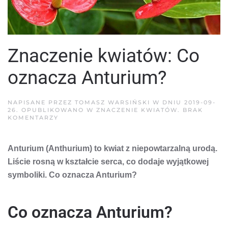
Znaczenie kwiatów: Co
oznacza Anturium?
NAPISANE PRZEZ
TOMASZ WARSIŃSKI
W DNIU
2019-09-
26
. OPUBLIKOWANO W
ZNACZENIE KWIATÓW
.
BRAK
DO
KOMENTARZY
ZNACZENIE
KWIATÓW:
CO
Anturium (Anthurium) to kwiat z niepowtarzalną urodą.
OZNACZA
ANTURIUM?
Liście rosną w kształcie serca, co dodaje wyjątkowej
symboliki. Co oznacza Anturium?
Co oznacza Anturium?