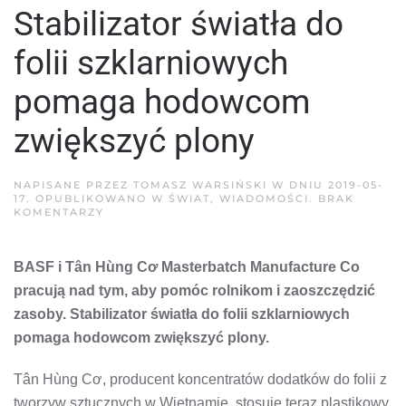
Stabilizator światła do
folii szklarniowych
pomaga hodowcom
zwiększyć plony
NAPISANE PRZEZ
TOMASZ WARSIŃSKI
W DNIU
2019-05-
17
. OPUBLIKOWANO W
ŚWIAT
,
WIADOMOŚCI
.
BRAK
DO
KOMENTARZY
STABILIZATOR
ŚWIATŁA
DO
BASF i Tân Hùng Cơ Masterbatch Manufacture Co
FOLII
SZKLARNIOWYCH
pracują nad tym, aby pomóc rolnikom i zaoszczędzić
POMAGA
HODOWCOM
zasoby. Stabilizator światła do folii szklarniowych
ZWIĘKSZYĆ
PLONY
pomaga hodowcom zwiększyć plony.
Tân Hùng Cơ, producent koncentratów dodatków do folii z
tworzyw sztucznych w Wietnamie, stosuje teraz plastikowy