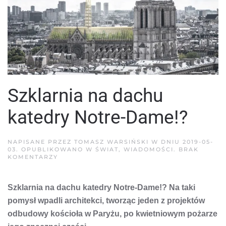
Szklarnia na dachu
katedry Notre-Dame!?
NAPISANE PRZEZ
TOMASZ WARSIŃSKI
W DNIU
2019-05-
03
. OPUBLIKOWANO W
ŚWIAT
,
WIADOMOŚCI
.
BRAK
DO
KOMENTARZY
SZKLARNIA
NA
DACHU
Szklarnia na dachu katedry Notre-Dame!? Na taki
KATEDRY
NOTRE-
pomysł wpadli architekci, tworząc jeden z projektów
DAME!?
odbudowy kościoła w Paryżu, po kwietniowym pożarze