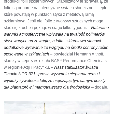
produkcji folii szklarniowych. Stabilizatory te sprawiają, że
folie są odporne na intensywne światło słoneczne i ciepło,
które powstają w punktach styku z metalową ramą
szklarniową. Jeśli nie, folie z tworzyw sztucznych mogą
stać się kruche i pęknąć w ciągu kilku tygodni. –
Naturalne
warunki atmosferyczne wpływają na trwałość polimerów
stosowanych na zewnątrz, a folia szklarniowa stanowi
dodatkowe wyzwanie ze względu na środki ochrony roślin
stosowane w szklarniach
– powiedział Hermann Althoff,
starszy wiceprezes działu BASF Performance Chemicals
w regionie Azji i Pacyfiku. –
Nasz stabilizator światła
Tinuvin NOR 371 sprosta wyzwaniu cieplarnianemu i
wydłuży żywotność folii, zmniejszając tym samym koszty
dla plantatorów i marnotrawstwo dla środowiska
– dodaje.