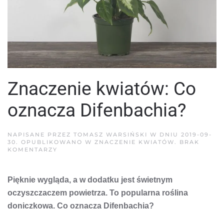
Znaczenie kwiatów: Co
oznacza Difenbachia?
NAPISANE PRZEZ
TOMASZ WARSIŃSKI
W DNIU
2019-09-
30
. OPUBLIKOWANO W
ZNACZENIE KWIATÓW
.
BRAK
DO
KOMENTARZY
ZNACZENIE
KWIATÓW:
CO
Pięknie wygląda, a w dodatku jest świetnym
OZNACZA
DIFENBACHIA?
oczyszczaczem powietrza. To popularna roślina
doniczkowa. Co oznacza Difenbachia?